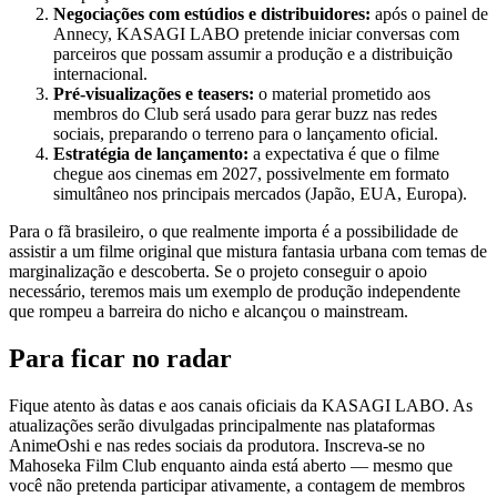
Negociações com estúdios e distribuidores:
após o painel de
Annecy, KASAGI LABO pretende iniciar conversas com
parceiros que possam assumir a produção e a distribuição
internacional.
Pré‑visualizações e teasers:
o material prometido aos
membros do Club será usado para gerar buzz nas redes
sociais, preparando o terreno para o lançamento oficial.
Estratégia de lançamento:
a expectativa é que o filme
chegue aos cinemas em 2027, possivelmente em formato
simultâneo nos principais mercados (Japão, EUA, Europa).
Para o fã brasileiro, o que realmente importa é a possibilidade de
assistir a um filme original que mistura fantasia urbana com temas de
marginalização e descoberta. Se o projeto conseguir o apoio
necessário, teremos mais um exemplo de produção independente
que rompeu a barreira do nicho e alcançou o mainstream.
Para ficar no radar
Fique atento às datas e aos canais oficiais da KASAGI LABO. As
atualizações serão divulgadas principalmente nas plataformas
AnimeOshi e nas redes sociais da produtora. Inscreva‑se no
Mahoseka Film Club enquanto ainda está aberto — mesmo que
você não pretenda participar ativamente, a contagem de membros