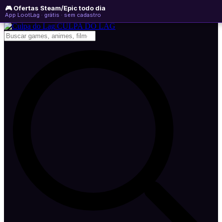
🎮 Ofertas Steam/Epic todo dia
sábado, 08 de agosto de 2026
WhatsApp
Instagram
YouTube
App LootLag · grátis · sem cadastro
Newsletter
CULPA
DO
LAG