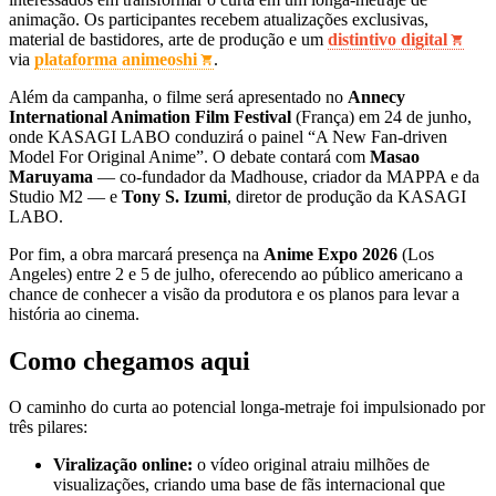
animação. Os participantes recebem atualizações exclusivas,
material de bastidores, arte de produção e um
distintivo digital
via
plataforma animeoshi
.
Além da campanha, o filme será apresentado no
Annecy
International Animation Film Festival
(França) em 24 de junho,
onde KASAGI LABO conduzirá o painel “A New Fan‑driven
Model For Original Anime”. O debate contará com
Masao
Maruyama
— co‑fundador da Madhouse, criador da MAPPA e da
Studio M2 — e
Tony S. Izumi
, diretor de produção da KASAGI
LABO.
Por fim, a obra marcará presença na
Anime Expo 2026
(Los
Angeles) entre 2 e 5 de julho, oferecendo ao público americano a
chance de conhecer a visão da produtora e os planos para levar a
história ao cinema.
Como chegamos aqui
O caminho do curta ao potencial longa‑metraje foi impulsionado por
três pilares:
Viralização online:
o vídeo original atraiu milhões de
visualizações, criando uma base de fãs internacional que