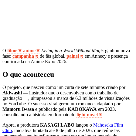
O
filme
anime
Living in a World Without Magic
ganhou nova
fase:
campanha
de fãs global,
painel
em Annecy e presença
confirmada na Anime Expo 2026.
O que aconteceu
O projeto, que nasceu como um curta de sete minutos criado por
Akiwashi
— ilustrador que o desenvolveu como trabalho de
graduação —, ultrapassou a marca de 6,3 milhões de visualizações
no YouTube. O sucesso viral gerou um romance adaptado por
Mamoru Iwasa
e publicado pela
KADOKAWA
em 2023,
consolidando a história em formato de
light novel
.
Agora, a produtora
KASAGI LABO
lançou o
Mahoseka Film
Club
, iniciativa limitada até 8 de julho de 2026, que reúne fãs
interessados em transformar o curta em um longa‑metraje de