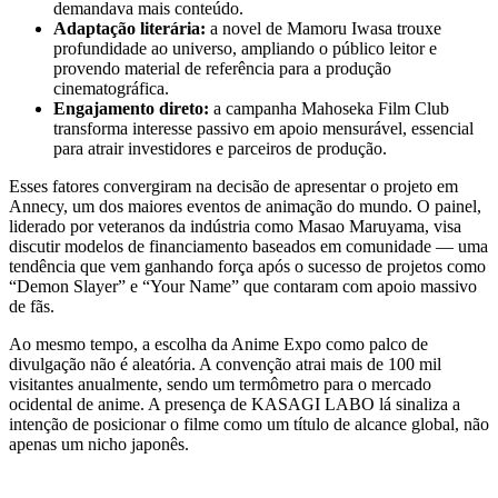
demandava mais conteúdo.
Adaptação literária:
a novel de Mamoru Iwasa trouxe
profundidade ao universo, ampliando o público leitor e
provendo material de referência para a produção
cinematográfica.
Engajamento direto:
a campanha Mahoseka Film Club
transforma interesse passivo em apoio mensurável, essencial
para atrair investidores e parceiros de produção.
Esses fatores convergiram na decisão de apresentar o projeto em
Annecy, um dos maiores eventos de animação do mundo. O painel,
liderado por veteranos da indústria como Masao Maruyama, visa
discutir modelos de financiamento baseados em comunidade — uma
tendência que vem ganhando força após o sucesso de projetos como
“Demon Slayer” e “Your Name” que contaram com apoio massivo
de fãs.
Ao mesmo tempo, a escolha da Anime Expo como palco de
divulgação não é aleatória. A convenção atrai mais de 100 mil
visitantes anualmente, sendo um termômetro para o mercado
ocidental de anime. A presença de KASAGI LABO lá sinaliza a
intenção de posicionar o filme como um título de alcance global, não
apenas um nicho japonês.