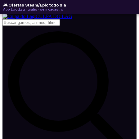
🎮 Ofertas Steam/Epic todo dia
sábado, 08 de agosto de 2026
WhatsApp
Instagram
YouTube
App LootLag · grátis · sem cadastro
Newsletter
CULPA
DO
LAG