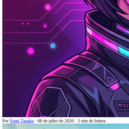
Por
Yumi Tanaka
·
08 de julho de 2026
·
3 min de leitura