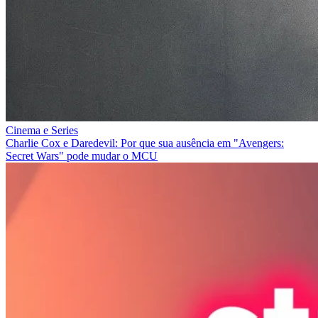
Cinema e Series
Charlie Cox e Daredevil: Por que sua ausência em "Avengers:
Secret Wars" pode mudar o MCU