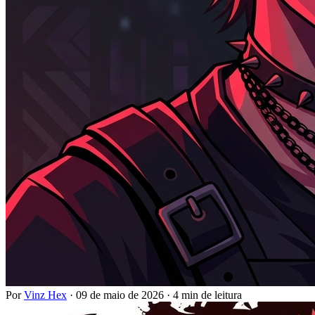
Por
Vinz Hex
·
09 de maio de 2026
·
4 min de leitura