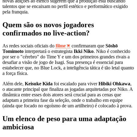
novas adições ao elenco sugerem que a produção está buscando
talentos que se encaixam no perfil estético e performático exigido
pela franquia.
Quem são os novos jogadores
confirmados no live-action?
As redes sociais oficiais do
filme
confirmaram que
Sōshō
Tomimoto
interpretará o estrategista
Ikki Niko
. Niko é conhecido
por ser o "cérebro" do Time Y e um dos primeiros grandes rivais a
desafiar a visão de jogo de Isagi. Sua presença é essencial para
estabelecer que, no Blue Lock, a inteligência tática é tão letal quanto
a força física.
Além dele,
Keisuke Kida
foi escalado para viver
Hibiki Ohkawa
,
o atacante principal que finaliza as jogadas arquitetadas por Niko. A
dinâmica entre esses dois atores será crucial para as cenas que
adaptam a primeira fase da seleção, onde o trabalho em equipe
(ainda que focado no egoísmo de um artilheiro) é colocado à prova.
Um elenco de peso para uma adaptação
ambiciosa