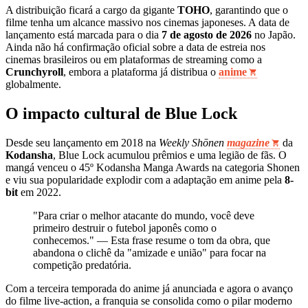
A distribuição ficará a cargo da gigante
TOHO
, garantindo que o
filme tenha um alcance massivo nos cinemas japoneses. A data de
lançamento está marcada para o dia
7 de agosto de 2026
no Japão.
Ainda não há confirmação oficial sobre a data de estreia nos
cinemas brasileiros ou em plataformas de streaming como a
Crunchyroll
, embora a plataforma já distribua o
anime
globalmente.
O impacto cultural de Blue Lock
Desde seu lançamento em 2018 na
Weekly Shōnen
magazine
da
Kodansha
, Blue Lock acumulou prêmios e uma legião de fãs. O
mangá venceu o 45º Kodansha Manga Awards na categoria Shonen
e viu sua popularidade explodir com a adaptação em anime pela
8-
bit
em 2022.
"Para criar o melhor atacante do mundo, você deve
primeiro destruir o futebol japonês como o
conhecemos." — Esta frase resume o tom da obra, que
abandona o clichê da "amizade e união" para focar na
competição predatória.
Com a terceira temporada do anime já anunciada e agora o avanço
do filme live-action, a franquia se consolida como o pilar moderno