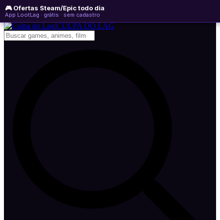
🎮 Ofertas Steam/Epic todo dia
domingo, 09 de agosto de 2026
WhatsApp
Instagram
YouTube
App LootLag · grátis · sem cadastro
Newsletter
CULPA
DO
LAG