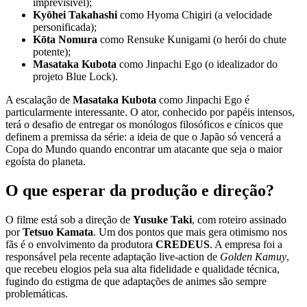
imprevisível);
Kyōhei Takahashi
como Hyoma Chigiri (a velocidade
personificada);
Kōta Nomura
como Rensuke Kunigami (o herói do chute
potente);
Masataka Kubota
como Jinpachi Ego (o idealizador do
projeto Blue Lock).
A escalação de
Masataka Kubota
como Jinpachi Ego é
particularmente interessante. O ator, conhecido por papéis intensos,
terá o desafio de entregar os monólogos filosóficos e cínicos que
definem a premissa da série: a ideia de que o Japão só vencerá a
Copa do Mundo quando encontrar um atacante que seja o maior
egoísta do planeta.
O que esperar da produção e direção?
O filme está sob a direção de
Yusuke Taki
, com roteiro assinado
por
Tetsuo Kamata
. Um dos pontos que mais gera otimismo nos
fãs é o envolvimento da produtora
CREDEUS
. A empresa foi a
responsável pela recente adaptação live-action de
Golden Kamuy
,
que recebeu elogios pela sua alta fidelidade e qualidade técnica,
fugindo do estigma de que adaptações de animes são sempre
problemáticas.