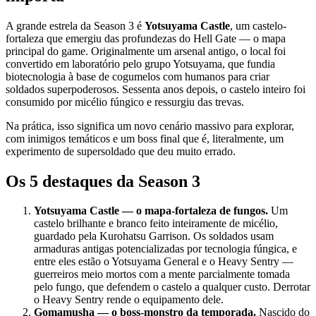
A grande estrela da Season 3 é
Yotsuyama Castle
, um castelo-
fortaleza que emergiu das profundezas do Hell Gate — o mapa
principal do game. Originalmente um arsenal antigo, o local foi
convertido em laboratório pelo grupo Yotsuyama, que fundia
biotecnologia à base de cogumelos com humanos para criar
soldados superpoderosos. Sessenta anos depois, o castelo inteiro foi
consumido por micélio fúngico e ressurgiu das trevas.
Na prática, isso significa um novo cenário massivo para explorar,
com inimigos temáticos e um boss final que é, literalmente, um
experimento de supersoldado que deu muito errado.
Os 5 destaques da Season 3
Yotsuyama Castle — o mapa-fortaleza de fungos.
Um
castelo brilhante e branco feito inteiramente de micélio,
guardado pela Kurohatsu Garrison. Os soldados usam
armaduras antigas potencializadas por tecnologia fúngica, e
entre eles estão o Yotsuyama General e o Heavy Sentry —
guerreiros meio mortos com a mente parcialmente tomada
pelo fungo, que defendem o castelo a qualquer custo. Derrotar
o Heavy Sentry rende o equipamento dele.
Gomamusha — o boss-monstro da temporada.
Nascido do