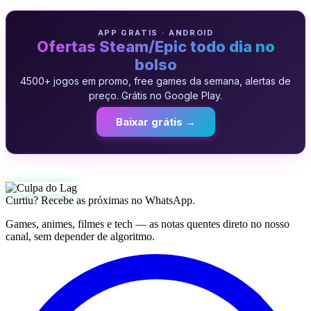
APP GRATIS · ANDROID
Ofertas Steam/Epic todo dia no
bolso
4500+ jogos em promo, free games da semana, alertas de
preço. Grátis no Google Play.
Baixar grátis →
Curtiu? Recebe as próximas no WhatsApp.
Games, animes, filmes e tech — as notas quentes direto no nosso
canal, sem depender de algoritmo.