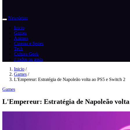
Newsletter
Inicio
Games
Animes
Cinema e Series
Tech
Cultura Geek
// todos os posts
Inicio
/
Games
/
L'Empereur: Estratégia de Napoleão volta ao PS5 e Switch 2
Games
L'Empereur: Estratégia de Napoleão volta