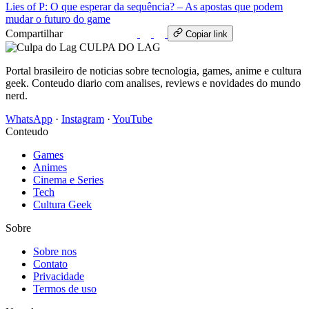
Lies of P: O que esperar da sequência? – As apostas que podem
mudar o futuro do game
Compartilhar
WhatsApp
Copiar link
CULPA
DO
LAG
Portal brasileiro de noticias sobre tecnologia, games, anime e cultura
geek. Conteudo diario com analises, reviews e novidades do mundo
nerd.
WhatsApp
·
Instagram
·
YouTube
Conteudo
Games
Animes
Cinema e Series
Tech
Cultura Geek
Sobre
Sobre nos
Contato
Privacidade
Termos de uso