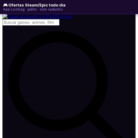
🎮 Ofertas Steam/Epic todo dia
sexta-feira, 07 de agosto de 2026
WhatsApp
Instagram
YouTube
App LootLag · grátis · sem cadastro
Newsletter
CULPA
DO
LAG