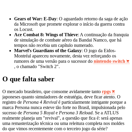
Gears of War: E-Day
: O aguardado retorno da saga de ação
da Microsoft que promete explorar o início da guerra contra
os Locust.
Ace Combat 8: Wings of Thieve
: A continuação da franquia
de simulação de combate aéreo da Bandai Namco, que há
tempos não recebia um capítulo numerado.
Marvel's Guardians of the Galaxy
: O jogo da Eidos-
Montréal apareceu novamente, desta vez reforçando os
rumores de uma versão para o sucessor do
nintendo switch
, o chamado "Switch 2".
O que falta saber
O mercado brasileiro, que consome avidamente tanto
rpgs
japoneses quanto simuladores de estratégia, deve ficar atento. O
registro de
Persona 4 Revival
é particularmente intrigante porque a
marca Persona nunca esteve tão forte no Brasil, impulsionada pelo
sucesso de
Persona 5 Royal
e
Persona 3 Reload
. Se a ATLUS
realmente planeja um "revival", a questão que fica é: será apenas
uma remasterização técnica ou uma releitura completa nos moldes
do que vimos recentemente com o terceiro jogo da série?