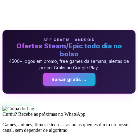
APP GRATIS · ANDROID
Ofertas Steam/Epic todo dia no
bolso
4500+ jogos em promo, free games da semana, alertas de
preço. Grátis no Google Play.
Baixar grátis →
Curtiu? Recebe as próximas no WhatsApp.
Games, animes, filmes e tech — as notas quentes direto no nosso
canal, sem depender de algoritmo.