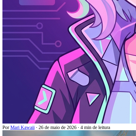
Por
Mari Kawaii
·
26 de maio de 2026
·
4 min de leitura