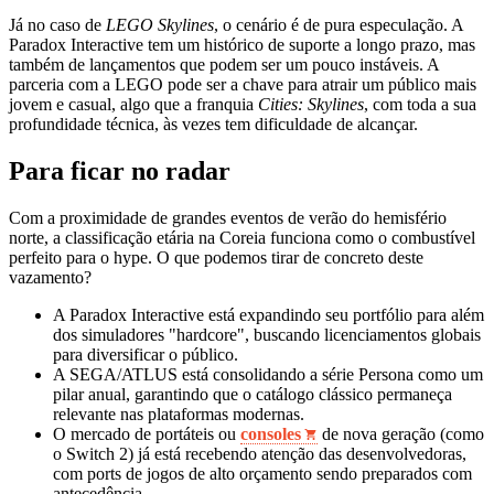
Já no caso de
LEGO Skylines
, o cenário é de pura especulação. A
Paradox Interactive tem um histórico de suporte a longo prazo, mas
também de lançamentos que podem ser um pouco instáveis. A
parceria com a LEGO pode ser a chave para atrair um público mais
jovem e casual, algo que a franquia
Cities: Skylines
, com toda a sua
profundidade técnica, às vezes tem dificuldade de alcançar.
Para ficar no radar
Com a proximidade de grandes eventos de verão do hemisfério
norte, a classificação etária na Coreia funciona como o combustível
perfeito para o hype. O que podemos tirar de concreto deste
vazamento?
A Paradox Interactive está expandindo seu portfólio para além
dos simuladores "hardcore", buscando licenciamentos globais
para diversificar o público.
A SEGA/ATLUS está consolidando a série Persona como um
pilar anual, garantindo que o catálogo clássico permaneça
relevante nas plataformas modernas.
O mercado de portáteis ou
consoles
de nova geração (como
o Switch 2) já está recebendo atenção das desenvolvedoras,
com ports de jogos de alto orçamento sendo preparados com
antecedência.