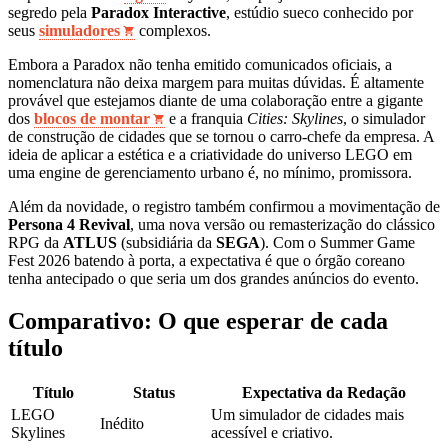
segredo pela
Paradox Interactive
, estúdio sueco conhecido por
seus
simuladores
complexos.
Embora a Paradox não tenha emitido comunicados oficiais, a
nomenclatura não deixa margem para muitas dúvidas. É altamente
provável que estejamos diante de uma colaboração entre a gigante
dos
blocos de montar
e a franquia
Cities: Skylines
, o simulador
de construção de cidades que se tornou o carro-chefe da empresa. A
ideia de aplicar a estética e a criatividade do universo LEGO em
uma engine de gerenciamento urbano é, no mínimo, promissora.
Além da novidade, o registro também confirmou a movimentação de
Persona 4 Revival
, uma nova versão ou remasterização do clássico
RPG da
ATLUS
(subsidiária da
SEGA
). Com o Summer Game
Fest 2026 batendo à porta, a expectativa é que o órgão coreano
tenha antecipado o que seria um dos grandes anúncios do evento.
Comparativo: O que esperar de cada
título
Título
Status
Expectativa da Redação
LEGO
Um simulador de cidades mais
Inédito
Skylines
acessível e criativo.