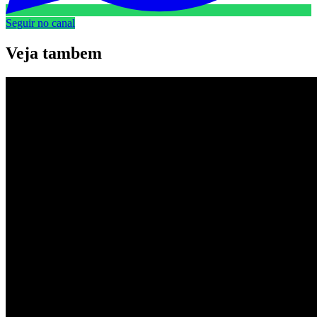
Seguir no canal
Veja
tambem