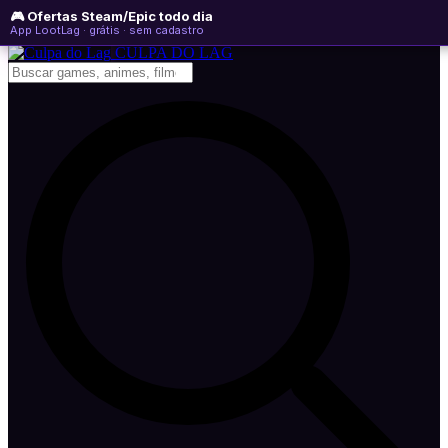
🎮 Ofertas Steam/Epic todo dia
quinta-feira, 06 de agosto de 2026
WhatsApp
Instagram
YouTube
App LootLag · grátis · sem cadastro
Newsletter
CULPA
DO
LAG