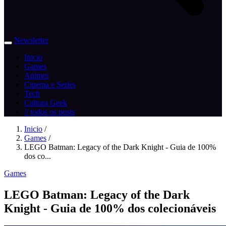
Newsletter
Inicio
Games
Animes
Cinema e Series
Tech
Cultura Geek
// todos os posts
Inicio
/
Games
/
LEGO Batman: Legacy of the Dark Knight - Guia de 100%
dos co...
Games
LEGO Batman: Legacy of the Dark
Knight - Guia de 100% dos colecionáveis