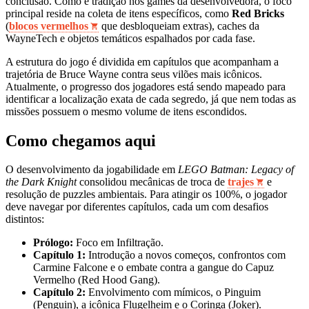
conclusão. Como é tradição nos games da desenvolvedora, o foco
principal reside na coleta de itens específicos, como
Red Bricks
(
blocos vermelhos
que desbloqueiam extras), caches da
WayneTech e objetos temáticos espalhados por cada fase.
A estrutura do jogo é dividida em capítulos que acompanham a
trajetória de Bruce Wayne contra seus vilões mais icônicos.
Atualmente, o progresso dos jogadores está sendo mapeado para
identificar a localização exata de cada segredo, já que nem todas as
missões possuem o mesmo volume de itens escondidos.
Como chegamos aqui
O desenvolvimento da jogabilidade em
LEGO Batman: Legacy of
the Dark Knight
consolidou mecânicas de troca de
trajes
e
resolução de puzzles ambientais. Para atingir os 100%, o jogador
deve navegar por diferentes capítulos, cada um com desafios
distintos:
Prólogo:
Foco em Infiltração.
Capítulo 1:
Introdução a novos começos, confrontos com
Carmine Falcone e o embate contra a gangue do Capuz
Vermelho (Red Hood Gang).
Capítulo 2:
Envolvimento com mímicos, o Pinguim
(Penguin), a icônica Flugelheim e o Coringa (Joker).