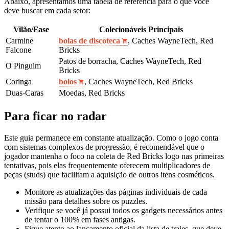
Abaixo, apresentamos uma tabela de referência para o que você
deve buscar em cada setor:
Vilão/Fase
Colecionáveis Principais
Carmine
bolas de discoteca
, Caches WayneTech, Red
Falcone
Bricks
Patos de borracha, Caches WayneTech, Red
O Pinguim
Bricks
Coringa
bolos
, Caches WayneTech, Red Bricks
Duas-Caras
Moedas, Red Bricks
Para ficar no radar
Este guia permanece em constante atualização. Como o jogo conta
com sistemas complexos de progressão, é recomendável que o
jogador mantenha o foco na coleta de Red Bricks logo nas primeiras
tentativas, pois elas frequentemente oferecem multiplicadores de
peças (studs) que facilitam a aquisição de outros itens cosméticos.
Monitore as atualizações das páginas individuais de cada
missão para detalhes sobre os puzzles.
Verifique se você já possui todos os gadgets necessários antes
de tentar o 100% em fases antigas.
Fique atento ao lançamento oficial da lista de trajes, que deve