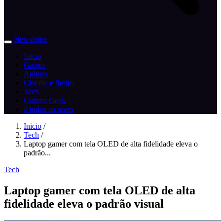
Newsletter
Inicio
Games
Animes
Cinema e Series
Tech
Cultura Geek
// todos os posts
Inicio
/
Tech
/
Laptop gamer com tela OLED de alta fidelidade eleva o
padrão...
Tech
Laptop gamer com tela OLED de alta
fidelidade eleva o padrão visual