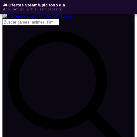
🎮 Ofertas Steam/Epic todo dia
sexta-feira, 07 de agosto de 2026
WhatsApp
Instagram
YouTube
App LootLag · grátis · sem cadastro
Newsletter
CULPA
DO
LAG