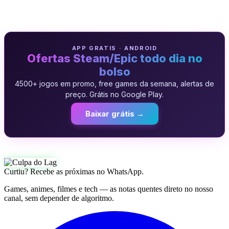
APP GRATIS · ANDROID
Ofertas Steam/Epic todo dia no
bolso
4500+ jogos em promo, free games da semana, alertas de
preço. Grátis no Google Play.
Baixar grátis →
Curtiu? Recebe as próximas no WhatsApp.
Games, animes, filmes e tech — as notas quentes direto no nosso
canal, sem depender de algoritmo.