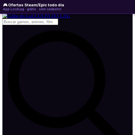
🎮 Ofertas Steam/Epic todo dia
domingo, 09 de agosto de 2026
WhatsApp
Instagram
YouTube
App LootLag · grátis · sem cadastro
Newsletter
CULPA
DO
LAG