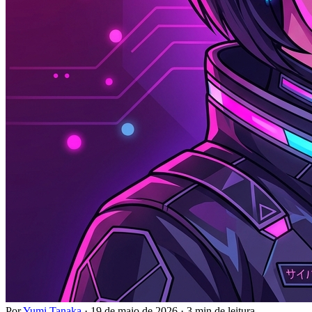
Por
Yumi Tanaka
·
19 de maio de 2026
·
3 min de leitura