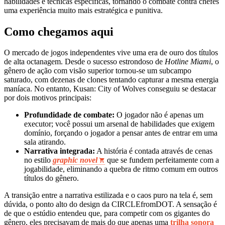
habilidades e técnicas específicas, tornando o combate contra chefes
uma experiência muito mais estratégica e punitiva.
Como chegamos aqui
O mercado de jogos independentes vive uma era de ouro dos títulos
de alta octanagem. Desde o sucesso estrondoso de
Hotline Miami
, o
gênero de ação com visão superior tornou-se um subcampo
saturado, com dezenas de clones tentando capturar a mesma energia
maníaca. No entanto, Kusan: City of Wolves conseguiu se destacar
por dois motivos principais:
Profundidade de combate:
O jogador não é apenas um
executor; você possui um arsenal de habilidades que exigem
domínio, forçando o jogador a pensar antes de entrar em uma
sala atirando.
Narrativa integrada:
A história é contada através de cenas
no estilo
graphic novel
que se fundem perfeitamente com a
jogabilidade, eliminando a quebra de ritmo comum em outros
títulos do gênero.
A transição entre a narrativa estilizada e o caos puro na tela é, sem
dúvida, o ponto alto do design da CIRCLEfromDOT. A sensação é
de que o estúdio entendeu que, para competir com os gigantes do
gênero, eles precisavam de mais do que apenas uma
trilha sonora