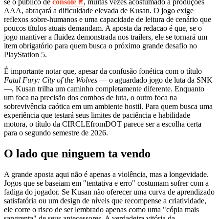
se o público de
console
, muitas vezes acostumado a produções
AAA, abraçará a dificuldade elevada de Kusan. O jogo exige
reflexos sobre-humanos e uma capacidade de leitura de cenário que
poucos títulos atuais demandam. A aposta da redacao é que, se o
jogo mantiver a fluidez demonstrada nos trailers, ele se tornará um
item obrigatório para quem busca o próximo grande desafio no
PlayStation 5.
É importante notar que, apesar da confusão fonética com o título
Fatal Fury: City of the Wolves
— o aguardado jogo de luta da SNK
—, Kusan trilha um caminho completamente diferente. Enquanto
um foca na precisão dos combos de luta, o outro foca na
sobrevivência caótica em um ambiente hostil. Para quem busca uma
experiência que testará seus limites de paciência e habilidade
motora, o título da CIRCLEfromDOT parece ser a escolha certa
para o segundo semestre de 2026.
O lado que ninguem ta vendo
A grande aposta aqui não é apenas a violência, mas a longevidade.
Jogos que se baseiam em "tentativa e erro" costumam sofrer com a
fadiga do jogador. Se Kusan não oferecer uma curva de aprendizado
satisfatória ou um design de níveis que recompense a criatividade,
ele corre o risco de ser lembrado apenas como uma "cópia mais
sangrenta" de seus antecessores. A verdadeira vitória da