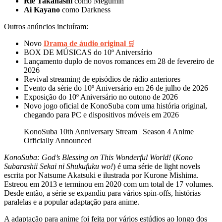
Rie Takahashi
como Megumin
Ai Kayano
como Darkness
Outros anúncios incluíram:
Novo
Drama de áudio original
🛒
BOX DE MÚSICAS do 10º Aniversário
Lançamento duplo de novos romances em 28 de fevereiro de
2026
Revival streaming de episódios de rádio anteriores
Evento da série do 10º Aniversário em 26 de julho de 2026
Exposição do 10º Aniversário no outono de 2026
Novo jogo oficial de KonoSuba com uma história original,
chegando para PC e dispositivos móveis em 2026
KonoSuba 10th Anniversary Stream | Season 4 Anime
Officially Announced
KonoSuba: God’s Blessing on This Wonderful World!
(
Kono
Subarashii Sekai ni Shukufuku wo!
) é uma série de light novels
escrita por Natsume Akatsuki e ilustrada por Kurone Mishima.
Estreou em 2013 e terminou em 2020 com um total de 17 volumes.
Desde então, a série se expandiu para vários spin-offs, histórias
paralelas e a popular adaptação para anime.
A adaptação para anime foi feita por vários estúdios ao longo dos