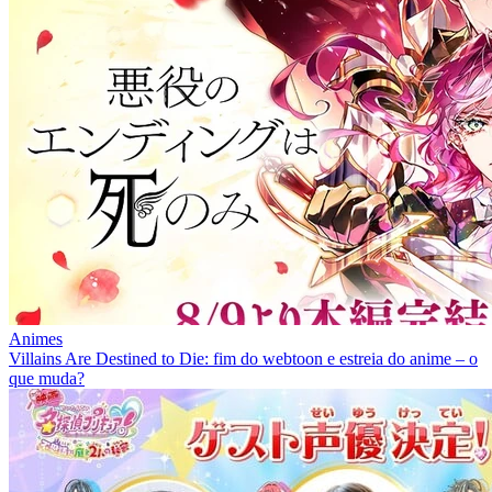
Animes
Villains Are Destined to Die: fim do webtoon e estreia do anime – o
que muda?