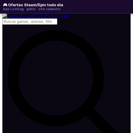
🎮 Ofertas Steam/Epic todo dia
domingo, 09 de agosto de 2026
WhatsApp
Instagram
YouTube
App LootLag · grátis · sem cadastro
Newsletter
CULPA
DO
LAG