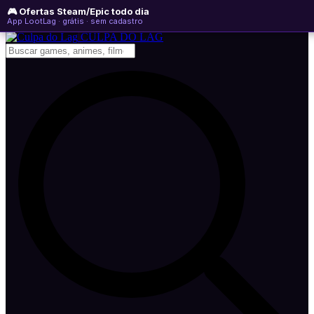
🎮 Ofertas Steam/Epic todo dia
sábado, 08 de agosto de 2026
WhatsApp
Instagram
YouTube
App LootLag · grátis · sem cadastro
Newsletter
CULPA
DO
LAG