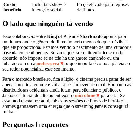
Custo-
Inclui talk show e
Preço elevado para reprises
benefício
interação social.
de filmes.
O lado que ninguém tá vendo
Essa colaboração entre
King of Prism
e
Sharknado
aponta para
um futuro onde o gênero do filme importa menos do que a "vibe"
que ele proporciona. Estamos vendo o nascimento de uma curadoria
baseada em sentimentos. Se você quer se sentir eufórico e rir do
absurdo, não importa se na tela há um garoto cantando ou um
tubarão com uma
motosserra
; o que importa é como a plateia ao
seu redor potencializa esse sentimento.
Para o mercado brasileiro, fica a lição: o cinema precisa parar de ser
apenas uma tela grande e voltar a ser um evento social. Enquanto as
distribuidoras ocidentais ainda lutam para silenciar o público, o
Japão está lucrando alto ao entregar o
microfone
para o fã. Se
essa moda pega por aqui, talvez as sessões de filmes de heróis ou
animes ganhassem uma energia que o streaming jamais conseguirá
roubar.
Perguntas frequentes