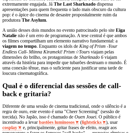
extremamente engajada. Já
The Last Sharknado
dispensa
apresentações para quem frequenta o lado mais obscuro da cultura
pop: é o ápice do cinema de desastre propositalmente ruim da
produtora
The Asylum
.
A união desses dois mundos no evento patrocinado pelo site
Eiga
Natalie
não é um erro de programação. A tese central é que ambos
os filmes compartilham um elemento narrativo fundamental: a
viagem no tempo
. Enquanto os idols de
King of Prism -Your
Endless Call- Miinna Kirameki! Prism☆Tours
viajam pelas
dimensões do brilho, os protagonistas de
Sharknado 6
viajam
através da história para impedir que tubarões destruam o mundo. É
uma conexão tênue, mas o suficiente para justificar uma tarde de
loucura cinematográfica.
Qual é o diferencial das sessões de call-
back e gritaria?
Diferente de uma sessão de cinema tradicional, onde o silêncio é a
regra de ouro, este evento é uma "Cheer Screening" (sessão de
torcida). No Japão, isso é chamado de
Ouen Jouei
. O público é
incentivado a levar
bastões luminosos
(
lightsticks
), usar
cosplay
e, principalmente, gritar frases de efeito, reagir aos
personagens e fazer os famosos "call-backs" — respostas rítmicas e