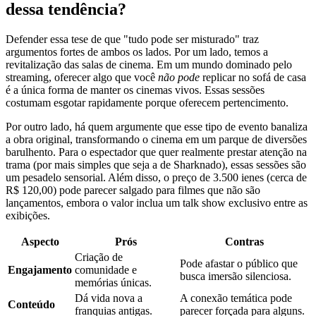
dessa tendência?
Defender essa tese de que "tudo pode ser misturado" traz
argumentos fortes de ambos os lados. Por um lado, temos a
revitalização das salas de cinema. Em um mundo dominado pelo
streaming, oferecer algo que você
não pode
replicar no sofá de casa
é a única forma de manter os cinemas vivos. Essas sessões
costumam esgotar rapidamente porque oferecem pertencimento.
Por outro lado, há quem argumente que esse tipo de evento banaliza
a obra original, transformando o cinema em um parque de diversões
barulhento. Para o espectador que quer realmente prestar atenção na
trama (por mais simples que seja a de Sharknado), essas sessões são
um pesadelo sensorial. Além disso, o preço de 3.500 ienes (cerca de
R$ 120,00) pode parecer salgado para filmes que não são
lançamentos, embora o valor inclua um talk show exclusivo entre as
exibições.
Aspecto
Prós
Contras
Criação de
Pode afastar o público que
Engajamento
comunidade e
busca imersão silenciosa.
memórias únicas.
Dá vida nova a
A conexão temática pode
Conteúdo
franquias antigas.
parecer forçada para alguns.