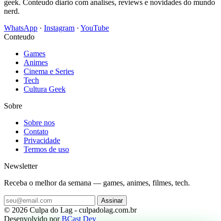
geek. Conteudo diario com analises, reviews e novidades do mundo
nerd.
WhatsApp
·
Instagram
·
YouTube
Conteudo
Games
Animes
Cinema e Series
Tech
Cultura Geek
Sobre
Sobre nos
Contato
Privacidade
Termos de uso
Newsletter
Receba o melhor da semana — games, animes, filmes, tech.
Assinar
© 2026 Culpa do Lag - culpadolag.com.br
Desenvolvido por
BCast Dev