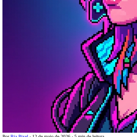
Por
Bia Pixel
·
12 de maio de 2026
·
5 min de leitura