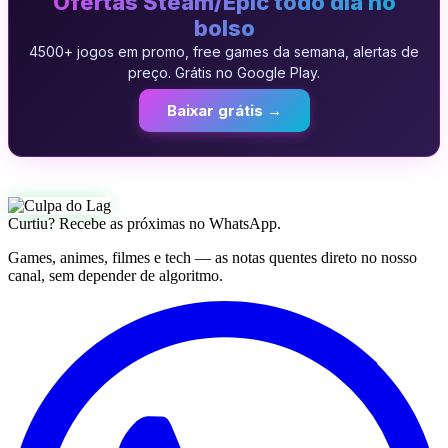
Ofertas Steam/Epic todo dia no
bolso
4500+ jogos em promo, free games da semana, alertas de
preço. Grátis no Google Play.
Baixar grátis →
Curtiu? Recebe as próximas no WhatsApp.
Games, animes, filmes e tech — as notas quentes direto no nosso
canal, sem depender de algoritmo.