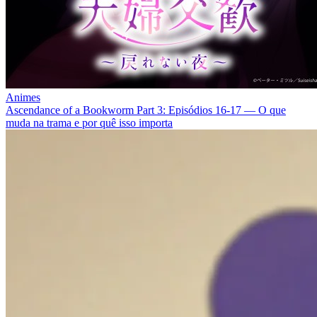
Animes
Ascendance of a Bookworm Part 3: Episódios 16‑17 — O que
muda na trama e por quê isso importa