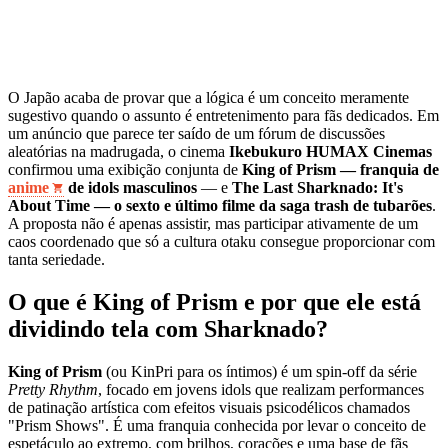
O Japão acaba de provar que a lógica é um conceito meramente
sugestivo quando o assunto é entretenimento para fãs dedicados. Em
um anúncio que parece ter saído de um fórum de discussões
aleatórias na madrugada, o cinema
Ikebukuro HUMAX Cinemas
confirmou uma exibição conjunta de
King of Prism — franquia de
anime
de idols masculinos
— e
The Last Sharknado: It's
About Time — o sexto e último filme da saga trash de tubarões
.
A proposta não é apenas assistir, mas participar ativamente de um
caos coordenado que só a cultura otaku consegue proporcionar com
tanta seriedade.
O que é King of Prism e por que ele está
dividindo tela com Sharknado?
King of Prism
(ou KinPri para os íntimos) é um spin-off da série
Pretty Rhythm
, focado em jovens idols que realizam performances
de patinação artística com efeitos visuais psicodélicos chamados
"Prism Shows". É uma franquia conhecida por levar o conceito de
espetáculo ao extremo, com brilhos, corações e uma base de fãs