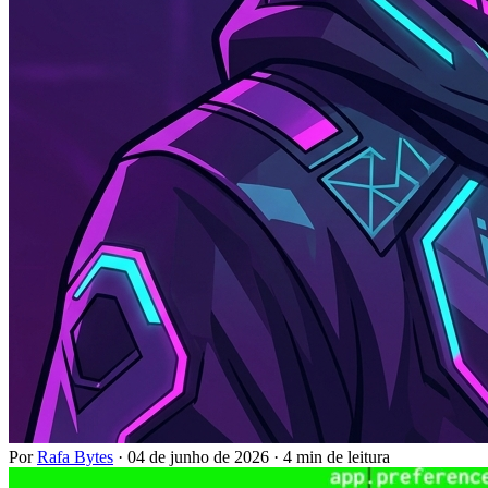
Por
Rafa Bytes
·
04 de junho de 2026
·
4 min de leitura