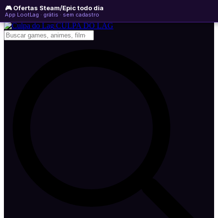
🎮 Ofertas Steam/Epic todo dia
sábado, 08 de agosto de 2026
WhatsApp
Instagram
YouTube
App LootLag · grátis · sem cadastro
Newsletter
CULPA
DO
LAG