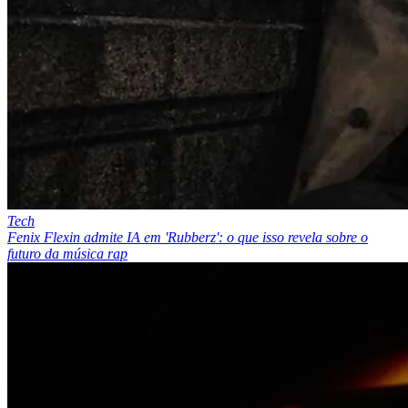
Tech
Fenix Flexin admite IA em 'Rubberz': o que isso revela sobre o
futuro da música rap