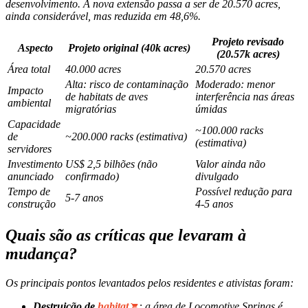
desenvolvimento. A nova extensão passa a ser de 20.570 acres,
ainda considerável, mas reduzida em 48,6%.
Projeto revisado
Aspecto
Projeto original (40k acres)
(20.57k acres)
Área total
40.000 acres
20.570 acres
Alta: risco de contaminação
Moderado: menor
Impacto
de habitats de aves
interferência nas áreas
ambiental
migratórias
úmidas
Capacidade
~100.000 racks
de
~200.000 racks (estimativa)
(estimativa)
servidores
Investimento
US$ 2,5 bilhões (não
Valor ainda não
anunciado
confirmado)
divulgado
Tempo de
Possível redução para
5‑7 anos
construção
4‑5 anos
Quais são as críticas que levaram à
mudança?
Os principais pontos levantados pelos residentes e ativistas foram:
Destruição de
habitat
: a área de Locomotive Springs é