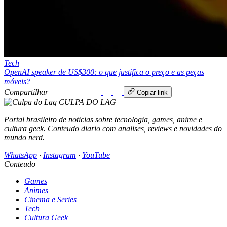
Tech
OpenAI speaker de US$300: o que justifica o preço e as peças
móveis?
Compartilhar
WhatsApp
Copiar link
CULPA
DO
LAG
Portal brasileiro de noticias sobre tecnologia, games, anime e
cultura geek. Conteudo diario com analises, reviews e novidades do
mundo nerd.
WhatsApp
·
Instagram
·
YouTube
Conteudo
Games
Animes
Cinema e Series
Tech
Cultura Geek