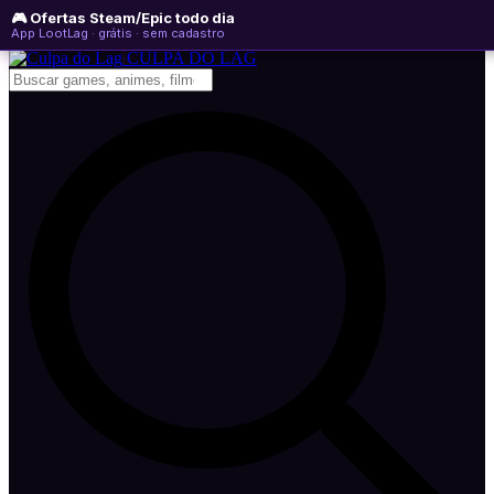
🎮 Ofertas Steam/Epic todo dia
quinta-feira, 06 de agosto de 2026
WhatsApp
Instagram
YouTube
App LootLag · grátis · sem cadastro
Newsletter
CULPA
DO
LAG