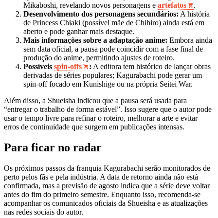
Mikaboshi, revelando novos personagens e
artefatos
.
Desenvolvimento dos personagens secundários:
A história
de Princess Chiaki (possível mãe de Chihiro) ainda está em
aberto e pode ganhar mais destaque.
Mais informações sobre a adaptação anime:
Embora ainda
sem data oficial, a pausa pode coincidir com a fase final de
produção do anime, permitindo ajustes de roteiro.
Possíveis
spin‑offs
:
A editora tem histórico de lançar obras
derivadas de séries populares; Kagurabachi pode gerar um
spin‑off focado em Kunishige ou na própria Seitei War.
Além disso, a Shueisha indicou que a pausa será usada para
“entregar o trabalho de forma estável”. Isso sugere que o autor pode
usar o tempo livre para refinar o roteiro, melhorar a arte e evitar
erros de continuidade que surgem em publicações intensas.
Para ficar no radar
Os próximos passos da franquia Kagurabachi serão monitorados de
perto pelos fãs e pela indústria. A data de retorno ainda não está
confirmada, mas a previsão de agosto indica que a série deve voltar
antes do fim do primeiro semestre. Enquanto isso, recomenda‑se
acompanhar os comunicados oficiais da Shueisha e as atualizações
nas redes sociais do autor.