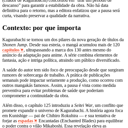
(criador de Kagurabachi) concordou em “tirar um período de
descanso” para garantir a estabilidade da obra. Não há data
definitiva para o retorno, mas a editora enfatizou que a pausa será
curta, visando preservar a qualidade da narrativa.
Contexto: por que importa
Kagurabachi se tornou um dos pilares da nova geração de títulos da
Shonen Jump
. Desde sua estreia, o mangá acumulou mais de 120
capítulos
, ultrapassando a marca dos 130 antes mesmo do
anúncio da adaptação para anime. A série combina elementos de
fantasia, ação e intriga política, atraindo um público diversificado.
A saúde do autor tem sido foco de preocupação desde que surgiram
rumores de sobrecarga de trabalho. A prática de publicações
semanais pode impactar seriamente a produção, como ocorreu com
outros mangakás famosos. Assim, a pausa é vista como medida
preventiva para evitar problemas de saúde que poderiam
comprometer a continuidade da obra.
Além disso, o capítulo 125 introduziu a
Seitei War
, um conflito que
promete expandir o universo de Kagurabachi. A história agora foca
em Kunishige — pai de Chihiro Rokuhira — e sua tentativa de
forjar as
espadas
Encantadas (Enchanted Blades) para equilibrar
o poder contra o vilão Mikaboshi. Essa revelação eleva as