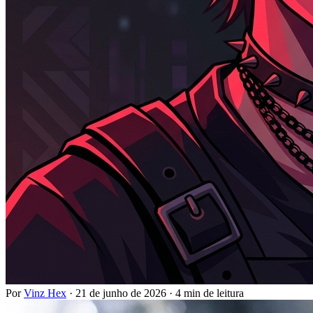
Por
Vinz Hex
·
21 de junho de 2026
·
4 min de leitura