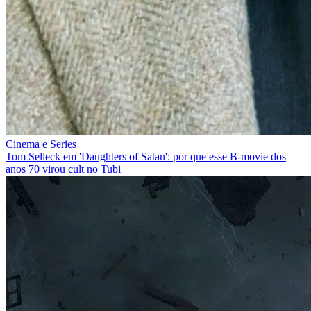
Cinema e Series
Tom Selleck em 'Daughters of Satan': por que esse B‑movie dos
anos 70 virou cult no Tubi