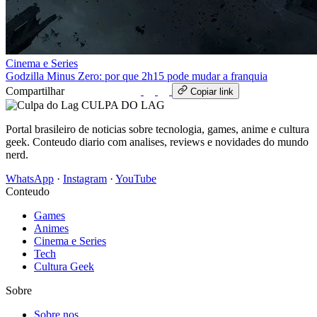
Cinema e Series
Godzilla Minus Zero: por que 2h15 pode mudar a franquia
Compartilhar
WhatsApp
Copiar link
CULPA
DO
LAG
Portal brasileiro de noticias sobre tecnologia, games, anime e cultura
geek. Conteudo diario com analises, reviews e novidades do mundo
nerd.
WhatsApp
·
Instagram
·
YouTube
Conteudo
Games
Animes
Cinema e Series
Tech
Cultura Geek
Sobre
Sobre nos