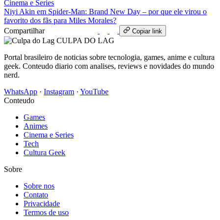
Cinema e Series
Niyi Akin em Spider-Man: Brand New Day – por que ele virou o
favorito dos fãs para Miles Morales?
Compartilhar
WhatsApp
Copiar link
CULPA
DO
LAG
Portal brasileiro de noticias sobre tecnologia, games, anime e cultura
geek. Conteudo diario com analises, reviews e novidades do mundo
nerd.
WhatsApp
·
Instagram
·
YouTube
Conteudo
Games
Animes
Cinema e Series
Tech
Cultura Geek
Sobre
Sobre nos
Contato
Privacidade
Termos de uso