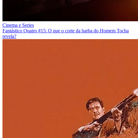
Cinema e Series
Fantástico Quatro #15: O que o corte da barba do Homem Tocha
revela?