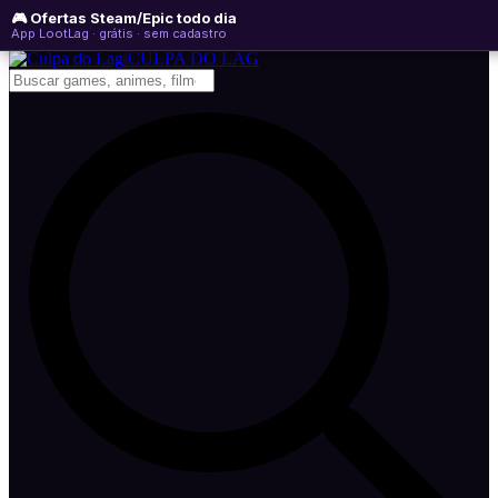
🎮 Ofertas Steam/Epic todo dia
sábado, 08 de agosto de 2026
WhatsApp
Instagram
YouTube
App LootLag · grátis · sem cadastro
Newsletter
CULPA
DO
LAG