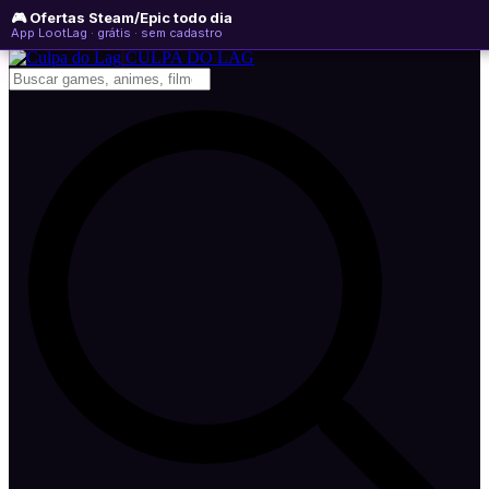
🎮 Ofertas Steam/Epic todo dia
sexta-feira, 07 de agosto de 2026
WhatsApp
Instagram
YouTube
App LootLag · grátis · sem cadastro
Newsletter
CULPA
DO
LAG