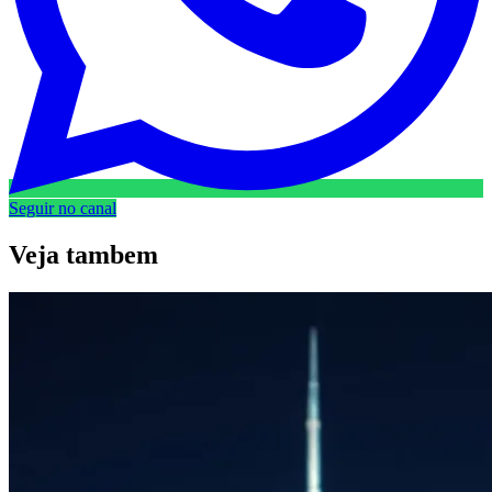
Seguir no canal
Veja
tambem