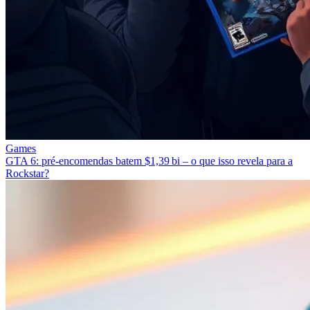
Games
GTA 6: pré‑encomendas batem $1,39 bi – o que isso revela para a
Rockstar?