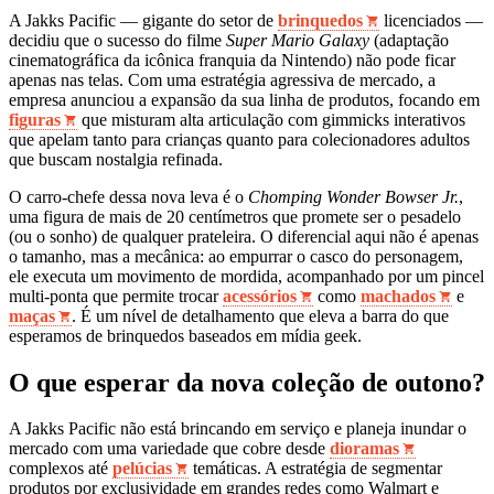
A Jakks Pacific — gigante do setor de
brinquedos
licenciados —
decidiu que o sucesso do filme
Super Mario Galaxy
(adaptação
cinematográfica da icônica franquia da Nintendo) não pode ficar
apenas nas telas. Com uma estratégia agressiva de mercado, a
empresa anunciou a expansão da sua linha de produtos, focando em
figuras
que misturam alta articulação com gimmicks interativos
que apelam tanto para crianças quanto para colecionadores adultos
que buscam nostalgia refinada.
O carro-chefe dessa nova leva é o
Chomping Wonder Bowser Jr.
,
uma figura de mais de 20 centímetros que promete ser o pesadelo
(ou o sonho) de qualquer prateleira. O diferencial aqui não é apenas
o tamanho, mas a mecânica: ao empurrar o casco do personagem,
ele executa um movimento de mordida, acompanhado por um pincel
multi-ponta que permite trocar
acessórios
como
machados
e
maças
. É um nível de detalhamento que eleva a barra do que
esperamos de brinquedos baseados em mídia geek.
O que esperar da nova coleção de outono?
A Jakks Pacific não está brincando em serviço e planeja inundar o
mercado com uma variedade que cobre desde
dioramas
complexos até
pelúcias
temáticas. A estratégia de segmentar
produtos por exclusividade em grandes redes como Walmart e