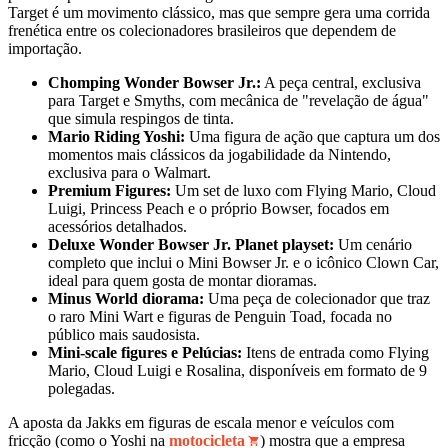
Target é um movimento clássico, mas que sempre gera uma corrida
frenética entre os colecionadores brasileiros que dependem de
importação.
Chomping Wonder Bowser Jr.:
A peça central, exclusiva
para Target e Smyths, com mecânica de "revelação de água"
que simula respingos de tinta.
Mario Riding Yoshi:
Uma figura de ação que captura um dos
momentos mais clássicos da jogabilidade da Nintendo,
exclusiva para o Walmart.
Premium Figures:
Um set de luxo com Flying Mario, Cloud
Luigi, Princess Peach e o próprio Bowser, focados em
acessórios detalhados.
Deluxe Wonder Bowser Jr. Planet playset:
Um cenário
completo que inclui o Mini Bowser Jr. e o icônico Clown Car,
ideal para quem gosta de montar dioramas.
Minus World diorama:
Uma peça de colecionador que traz
o raro Mini Wart e figuras de Penguin Toad, focada no
público mais saudosista.
Mini-scale figures e Pelúcias:
Itens de entrada como Flying
Mario, Cloud Luigi e Rosalina, disponíveis em formato de 9
polegadas.
A aposta da Jakks em figuras de escala menor e veículos com
fricção (como o Yoshi na
motocicleta
) mostra que a empresa