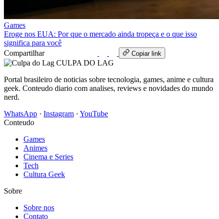
Games
Eroge nos EUA: Por que o mercado ainda tropeça e o que isso
significa para você
Compartilhar
WhatsApp
Copiar link
CULPA
DO
LAG
Portal brasileiro de noticias sobre tecnologia, games, anime e cultura
geek. Conteudo diario com analises, reviews e novidades do mundo
nerd.
WhatsApp
·
Instagram
·
YouTube
Conteudo
Games
Animes
Cinema e Series
Tech
Cultura Geek
Sobre
Sobre nos
Contato