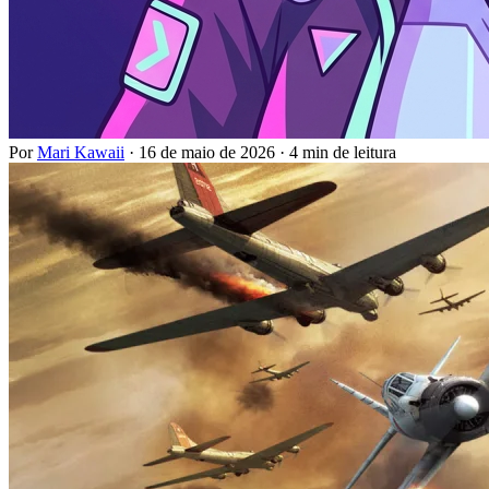
Por
Mari Kawaii
·
16 de maio de 2026
·
4 min de leitura