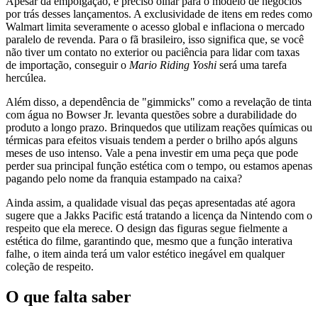
Apesar da empolgação, é preciso olhar para o modelo de negócios
por trás desses lançamentos. A exclusividade de itens em redes como
Walmart limita severamente o acesso global e inflaciona o mercado
paralelo de revenda. Para o fã brasileiro, isso significa que, se você
não tiver um contato no exterior ou paciência para lidar com taxas
de importação, conseguir o
Mario Riding Yoshi
será uma tarefa
hercúlea.
Além disso, a dependência de "gimmicks" como a revelação de tinta
com água no Bowser Jr. levanta questões sobre a durabilidade do
produto a longo prazo. Brinquedos que utilizam reações químicas ou
térmicas para efeitos visuais tendem a perder o brilho após alguns
meses de uso intenso. Vale a pena investir em uma peça que pode
perder sua principal função estética com o tempo, ou estamos apenas
pagando pelo nome da franquia estampado na caixa?
Ainda assim, a qualidade visual das peças apresentadas até agora
sugere que a Jakks Pacific está tratando a licença da Nintendo com o
respeito que ela merece. O design das figuras segue fielmente a
estética do filme, garantindo que, mesmo que a função interativa
falhe, o item ainda terá um valor estético inegável em qualquer
coleção de respeito.
O que falta saber