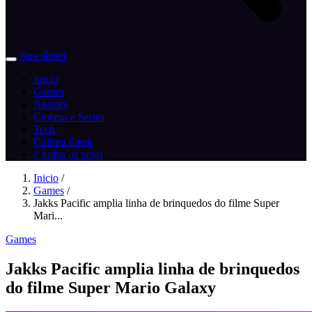
Newsletter
Inicio
Games
Animes
Cinema e Series
Tech
Cultura Geek
// todos os posts
Inicio
/
Games
/
Jakks Pacific amplia linha de brinquedos do filme Super
Mari...
Games
Jakks Pacific amplia linha de brinquedos
do filme Super Mario Galaxy