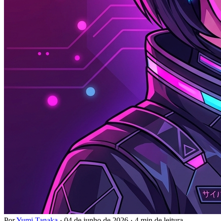
Por
Yumi Tanaka
·
04 de junho de 2026
·
4 min de leitura