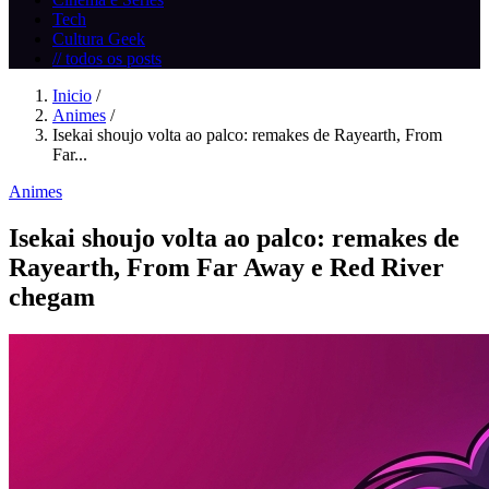
Tech
Cultura Geek
// todos os posts
Inicio
/
Animes
/
Isekai shoujo volta ao palco: remakes de Rayearth, From
Far...
Animes
Isekai shoujo volta ao palco: remakes de
Rayearth, From Far Away e Red River
chegam