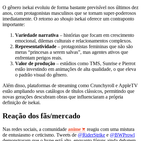
O gênero isekai evoluiu de forma bastante previsível nos últimos dez
anos, com protagonistas masculinos que se tornam super‑poderosos
imediatamente. O retorno ao
shoujo
isekai oferece um contraponto
importante:
Variedade narrativa
– histórias que focam em crescimento
emocional, dilemas culturais e relacionamentos complexos.
Representatividade
– protagonistas femininas que não são
meras “princesas a serem salvas”, mas agentes ativos que
enfrentam perigos reais.
Valor de produção
– estúdios como TMS, Sunrise e Pierrot
estão investindo em animações de alta qualidade, o que eleva
o padrão visual do gênero.
Além disso, plataformas de streaming como Crunchyroll e AppleTV
estão ampliando seus catálogos de títulos clássicos, permitindo que
novas gerações descubram obras que influenciaram a própria
definição de isekai.
Reação dos fãs/mercado
Nas redes sociais, a comunidade
anime
reagiu com uma mistura
de entusiasmo e ceticismo. Tweets de
@RiderStrike
e
@BWProwl
demonstraram que o hype está alto, enquanto fóruns ainda debatem