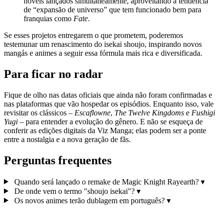
novels lançados simultaneamente, aproveitando a tendência
de “expansão de universo” que tem funcionado bem para
franquias como
Fate
.
Se esses projetos entregarem o que prometem, poderemos
testemunar um renascimento do isekai shoujo, inspirando novos
mangás e animes a seguir essa fórmula mais rica e diversificada.
Para ficar no radar
Fique de olho nas datas oficiais que ainda não foram confirmadas e
nas plataformas que vão hospedar os episódios. Enquanto isso, vale
revisitar os clássicos –
Escaflowne
,
The Twelve Kingdoms
e
Fushigi
Yugi
– para entender a evolução do gênero. E não se esqueça de
conferir as edições digitais da Viz Manga; elas podem ser a ponte
entre a nostalgia e a nova geração de fãs.
Perguntas frequentes
Quando será lançado o remake de Magic Knight Rayearth?
▾
De onde vem o termo "shoujo isekai"?
▾
Os novos animes terão dublagem em português?
▾