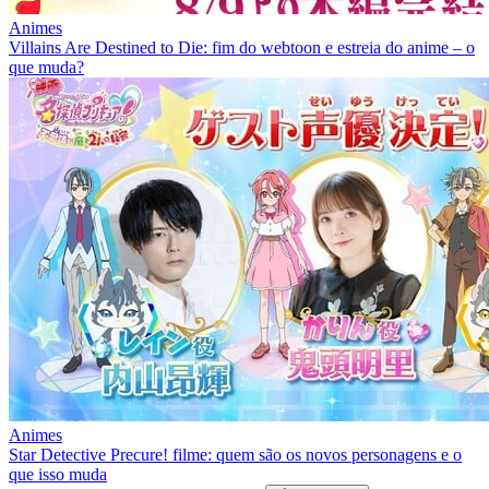
Animes
Villains Are Destined to Die: fim do webtoon e estreia do anime – o
que muda?
Animes
Star Detective Precure! filme: quem são os novos personagens e o
que isso muda