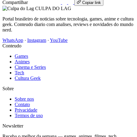
Compartilhar
WhatsApp
Copiar link
CULPA
DO
LAG
Portal brasileiro de noticias sobre tecnologia, games, anime e cultura
geek. Conteudo diario com analises, reviews e novidades do mundo
nerd.
WhatsApp
·
Instagram
·
YouTube
Conteudo
Games
Animes
Cinema e Series
Tech
Cultura Geek
Sobre
Sobre nos
Contato
Privacidade
Termos de uso
Newsletter
Receba o melhor da semana — games, animes, filmes, tech.