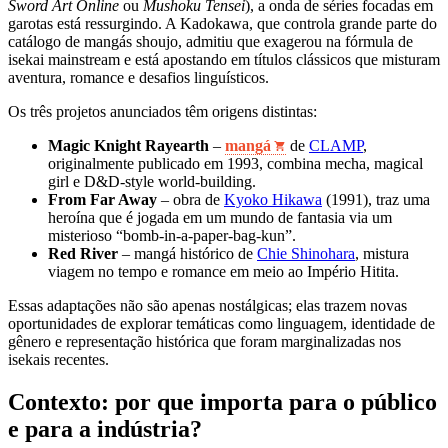
Sword Art Online
ou
Mushoku Tensei
), a onda de séries focadas em
garotas está ressurgindo. A Kadokawa, que controla grande parte do
catálogo de mangás shoujo, admitiu que exagerou na fórmula de
isekai mainstream e está apostando em títulos clássicos que misturam
aventura, romance e desafios linguísticos.
Os três projetos anunciados têm origens distintas:
Magic Knight Rayearth
–
mangá
de
CLAMP
,
originalmente publicado em 1993, combina mecha, magical
girl e D&D‑style world‑building.
From Far Away
– obra de
Kyoko Hikawa
(1991), traz uma
heroína que é jogada em um mundo de fantasia via um
misterioso “bomb‑in‑a‑paper‑bag‑kun”.
Red River
– mangá histórico de
Chie Shinohara
, mistura
viagem no tempo e romance em meio ao Império Hitita.
Essas adaptações não são apenas nostálgicas; elas trazem novas
oportunidades de explorar temáticas como linguagem, identidade de
gênero e representação histórica que foram marginalizadas nos
isekais recentes.
Contexto: por que importa para o público
e para a indústria?