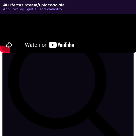
🎮 Ofertas Steam/Epic todo dia
domingo, 09 de agosto de 2026
WhatsApp
Instagram
YouTube
App LootLag · grátis · sem cadastro
Newsletter
CULPA
DO
LAG