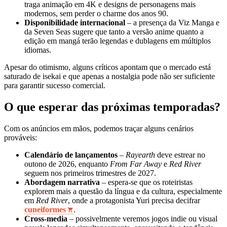
traga animação em 4K e designs de personagens mais
modernos, sem perder o charme dos anos 90.
Disponibilidade internacional
– a presença da Viz Manga e
da Seven Seas sugere que tanto a versão anime quanto a
edição em mangá terão legendas e dublagens em múltiplos
idiomas.
Apesar do otimismo, alguns críticos apontam que o mercado está
saturado de isekai e que apenas a nostalgia pode não ser suficiente
para garantir sucesso comercial.
O que esperar das próximas temporadas?
Com os anúncios em mãos, podemos traçar alguns cenários
prováveis:
Calendário de lançamentos
–
Rayearth
deve estrear no
outono de 2026, enquanto
From Far Away
e
Red River
seguem nos primeiros trimestres de 2027.
Abordagem narrativa
– espera‑se que os roteiristas
explorem mais a questão da língua e da cultura, especialmente
em
Red River
, onde a protagonista Yuri precisa decifrar
cuneiformes
.
Cross‑media
– possivelmente veremos jogos indie ou visual