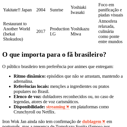
Foco em
Yoshiaki
Yakitate!! Japan
2004
Sunrise
panificação e
Iwasaki
piadas visuais
Atmosfera
Restaurant to
relaxada,
Another World
Production
Yoshikazu
2017
culinária
(Isekai
I.G
Miwa
como ponte
Shokudou)
entre mundos
O que importa para o fã brasileiro?
O público brasileiro tem preferência por animes que entregam:
Ritmo dinâmico:
episódios que não se arrastam, mantendo a
adrenalina.
Referências locais:
menções a ingredientes ou pratos
populares no Brasil.
Elenco de voz:
dubladores reconhecidos ou, no caso de
legendas, atores de voz carismáticos.
Disponibilidade:
streaming
em plataformas como
Crunchyroll ou Netflix.
Iron Wok Jan ainda não tem confirmação de
dublagem
em
português, mas a presença de Tomokazu Sugita (famoso por