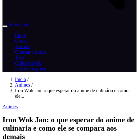
Newsletter
Inicio
Games
Animes
Cinema e Series
Tech
Cultura Geek
// todos os posts
Inicio
/
Animes
/
Iron Wok Jan: o que esperar do anime de culinária e como
ele...
Animes
Iron Wok Jan: o que esperar do anime de
culinária e como ele se compara aos
demais