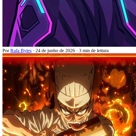
Por
Rafa Bytes
·
24 de junho de 2026
·
3 min de leitura