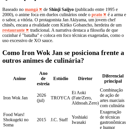
Baseado no
mangá
de
Shinji Saijyo
(publicado entre 1995 e
2000), o anime foca em duelos culinários onde o
prato
é a arma e
o sabor, a vitória. O protagonista Jan Akiyama, um jovem chef
chinês, encara a rivalidade com Kiriko Gobancho, herdeira de um
restaurante
tradicional. A narrativa destaca a filosofia de que
cozinhar é "batalha" e coloca em foco técnicas exageradas, como o
uso excessivo de XO sauce.
Como Iron Wok Jan se posiciona frente a
outros animes de culinária?
Ano
Diferencial
Anime
de
Estúdio
Diretor
principal
estreia
Combinação
Ei Aoki
2026
de ação de
Iron Wok Jan
TROYCA
(Fate/Zero,
(jul)
artes marciais
Aldnoah.Zero)
com culinária
Exageração
Food Wars!
Yoshiaki
de técnicas
Shokugeki no
2015
J.C. Staff
Iwasaki
gastronômicas
Soma
e humor