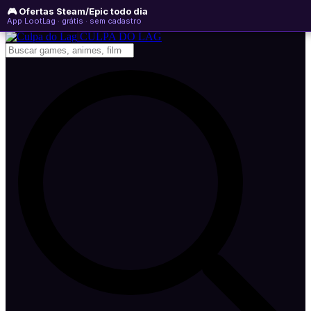
🎮 Ofertas Steam/Epic todo dia
sábado, 08 de agosto de 2026
WhatsApp
Instagram
YouTube
App LootLag · grátis · sem cadastro
Newsletter
CULPA
DO
LAG