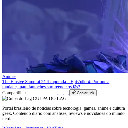
Animes
The Elusive Samurai 2ª Temporada – Episódio 4: Por que a
mudança para fantoches surpreende os fãs?
Compartilhar
WhatsApp
Copiar link
CULPA
DO
LAG
Portal brasileiro de noticias sobre tecnologia, games, anime e cultura
geek. Conteudo diario com analises, reviews e novidades do mundo
nerd.