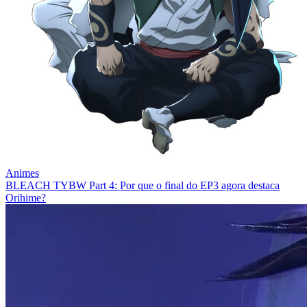
Animes
BLEACH TYBW Part 4: Por que o final do EP3 agora destaca
Orihime?