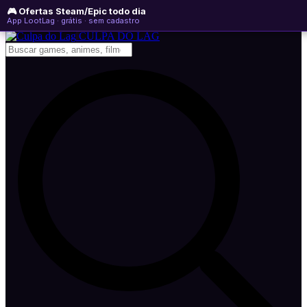
🎮 Ofertas Steam/Epic todo dia
sábado, 08 de agosto de 2026
WhatsApp
Instagram
YouTube
App LootLag · grátis · sem cadastro
Newsletter
CULPA
DO
LAG