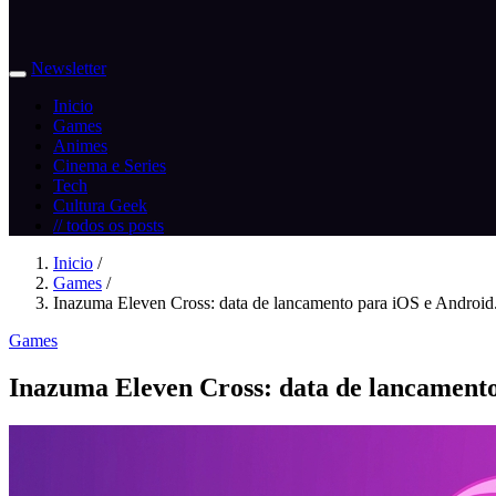
Newsletter
Inicio
Games
Animes
Cinema e Series
Tech
Cultura Geek
// todos os posts
Inicio
/
Games
/
Inazuma Eleven Cross: data de lancamento para iOS e Android.
Games
Inazuma Eleven Cross: data de lancament