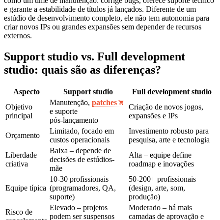
como um time de manutenção: corrige bugs, oferece suporte técnico
e garante a estabilidade de títulos já lançados. Diferente de um
estúdio de desenvolvimento completo, ele não tem autonomia para
criar novos IPs ou grandes expansões sem depender de recursos
externos.
Support studio vs. Full development
studio: quais são as diferenças?
Aspecto
Support studio
Full development studio
Manutenção,
patches
Objetivo
Criação de novos jogos,
e suporte
principal
expansões e IPs
pós‑lançamento
Limitado, focado em
Investimento robusto para
Orçamento
custos operacionais
pesquisa, arte e tecnologia
Baixa – depende de
Liberdade
Alta – equipe define
decisões de estúdios-
criativa
roadmap e inovações
mãe
10‑30 profissionais
50‑200+ profissionais
Equipe típica
(programadores, QA,
(design, arte, som,
suporte)
produção)
Elevado – projetos
Moderado – há mais
Risco de
podem ser suspensos
camadas de aprovação e