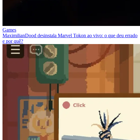
Games
MaximilianDood desinstala Marvel Tokon ao vivo: o que deu errado
e por quê?