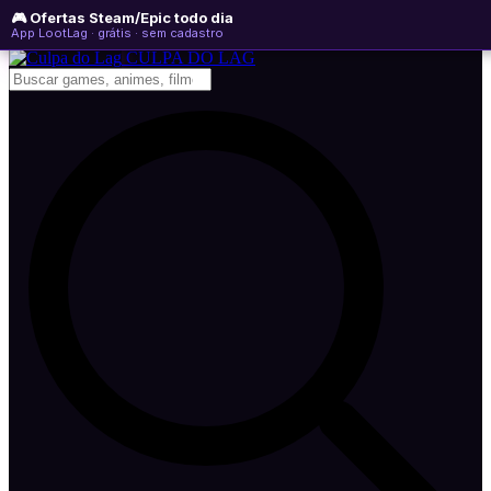
🎮 Ofertas Steam/Epic todo dia
sábado, 08 de agosto de 2026
WhatsApp
Instagram
YouTube
App LootLag · grátis · sem cadastro
Newsletter
CULPA
DO
LAG