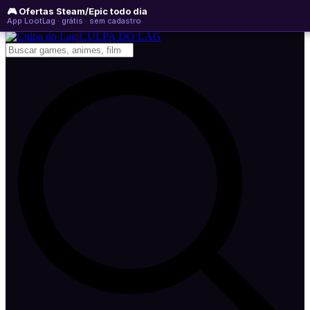
🎮 Ofertas Steam/Epic todo dia
segunda-feira, 10 de agosto de 2026
WhatsApp
Instagram
YouTube
App LootLag · grátis · sem cadastro
Newsletter
CULPA
DO
LAG