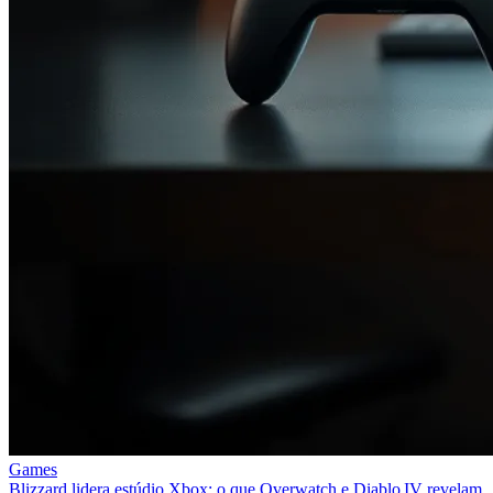
Games
Blizzard lidera estúdio Xbox: o que Overwatch e Diablo IV revelam