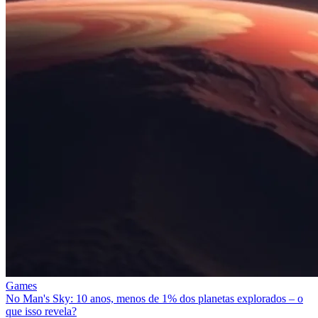
Games
No Man's Sky: 10 anos, menos de 1% dos planetas explorados – o
que isso revela?