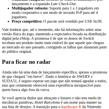
lançamento e a expansão
Late Check-Out
.
Multijogador robusto:
Suporte para 1 a 3 jogadores em
modo cooperativo e um modo de invasão PvP para até 4
jogadores.
Preço competitivo:
O pacote será vendido por US$ 34,99.
Vale lembrar que, até o momento, não há informações sobre uma
versão física do jogo, mantendo a expectativa focada na distribuição
digital pela eShop. A promessa é de que os donos de Switch
recebam um produto muito mais estável do que aquele que chegou
ao mercado no ano passado, corrigindo as falhas que afastaram parte
do público original.
Para ficar no radar
Ainda não há uma data de lançamento específica, apenas a promessa
de que chegará "em breve". Dado o histórico de SWERY e
SUDA51, é seguro esperar um jogo que não tentará agradar a todos,
mas que certamente oferecerá uma experiência inesquecível para
quem busca algo fora da curva.
Se você aprecia títulos que abraçam o bizarro e não tem medo de
mecânicas punitivas,
Hotel Barcelona
é um nome para manter na
sua lista de desejos. A transição para o
hardware
da Nintendo