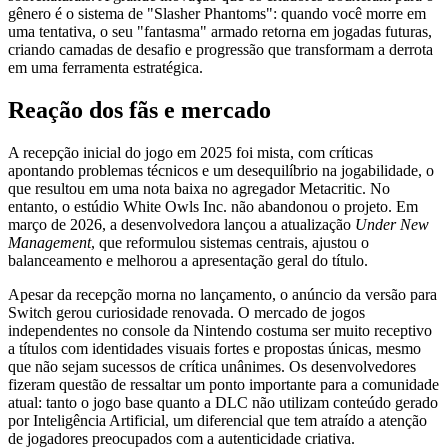
gênero é o sistema de "Slasher Phantoms": quando você morre em
uma tentativa, o seu "fantasma" armado retorna em jogadas futuras,
criando camadas de desafio e progressão que transformam a derrota
em uma ferramenta estratégica.
Reação dos fãs e mercado
A recepção inicial do jogo em 2025 foi mista, com críticas
apontando problemas técnicos e um desequilíbrio na jogabilidade, o
que resultou em uma nota baixa no agregador Metacritic. No
entanto, o estúdio White Owls Inc. não abandonou o projeto. Em
março de 2026, a desenvolvedora lançou a atualização
Under New
Management
, que reformulou sistemas centrais, ajustou o
balanceamento e melhorou a apresentação geral do título.
Apesar da recepção morna no lançamento, o anúncio da versão para
Switch gerou curiosidade renovada. O mercado de jogos
independentes no console da Nintendo costuma ser muito receptivo
a títulos com identidades visuais fortes e propostas únicas, mesmo
que não sejam sucessos de crítica unânimes. Os desenvolvedores
fizeram questão de ressaltar um ponto importante para a comunidade
atual: tanto o jogo base quanto a DLC não utilizam conteúdo gerado
por Inteligência Artificial, um diferencial que tem atraído a atenção
de jogadores preocupados com a autenticidade criativa.