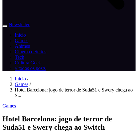
Newsletter
Inicio
Games
Animes
Cinema e Series
Tech
Cultura Geek
// todos os posts
Inicio
/
Games
/
Hotel Barcelona: jogo de terror de Suda51 e Swery chega ao
S...
Games
Hotel Barcelona: jogo de terror de
Suda51 e Swery chega ao Switch