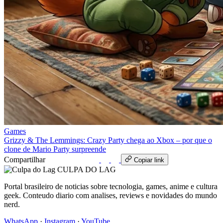
Games
Grizzy & The Lemmings: Crazy Party chega ao Xbox – por que o
clone de Mario Party surpreende
Compartilhar
WhatsApp
Copiar link
CULPA
DO
LAG
Portal brasileiro de noticias sobre tecnologia, games, anime e cultura
geek. Conteudo diario com analises, reviews e novidades do mundo
nerd.
WhatsApp
·
Instagram
·
YouTube