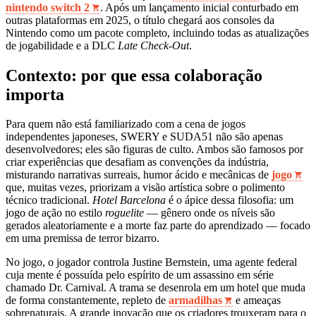
nintendo switch 2
. Após um lançamento inicial conturbado em
outras plataformas em 2025, o título chegará aos consoles da
Nintendo como um pacote completo, incluindo todas as atualizações
de jogabilidade e a DLC
Late Check-Out
.
Contexto: por que essa colaboração
importa
Para quem não está familiarizado com a cena de jogos
independentes japoneses, SWERY e SUDA51 não são apenas
desenvolvedores; eles são figuras de culto. Ambos são famosos por
criar experiências que desafiam as convenções da indústria,
misturando narrativas surreais, humor ácido e mecânicas de
jogo
que, muitas vezes, priorizam a visão artística sobre o polimento
técnico tradicional.
Hotel Barcelona
é o ápice dessa filosofia: um
jogo de ação no estilo
roguelite
— gênero onde os níveis são
gerados aleatoriamente e a morte faz parte do aprendizado — focado
em uma premissa de terror bizarro.
No jogo, o jogador controla Justine Bernstein, uma agente federal
cuja mente é possuída pelo espírito de um assassino em série
chamado Dr. Carnival. A trama se desenrola em um hotel que muda
de forma constantemente, repleto de
armadilhas
e ameaças
sobrenaturais. A grande inovação que os criadores trouxeram para o