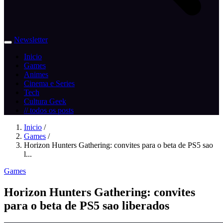
Newsletter
Inicio
Games
Animes
Cinema e Series
Tech
Cultura Geek
// todos os posts
Inicio
/
Games
/
Horizon Hunters Gathering: convites para o beta de PS5 sao
l...
Games
Horizon Hunters Gathering: convites
para o beta de PS5 sao liberados