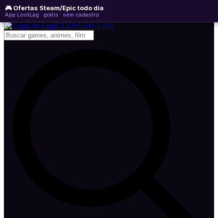
🎮 Ofertas Steam/Epic todo dia
sábado, 08 de agosto de 2026
WhatsApp
Instagram
YouTube
App LootLag · grátis · sem cadastro
Newsletter
CULPA
DO
LAG