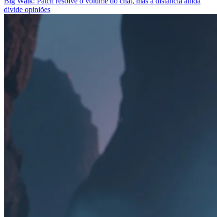
Big Walk: Patch resolve o volume do chat, mas a distância ainda
divide opiniões