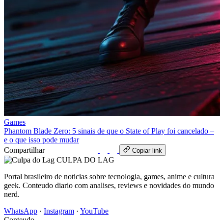
Games
Phantom Blade Zero: 5 sinais de que o State of Play foi cancelado –
e o que isso pode mudar
Compartilhar
WhatsApp
Copiar link
CULPA
DO
LAG
Portal brasileiro de noticias sobre tecnologia, games, anime e cultura
geek. Conteudo diario com analises, reviews e novidades do mundo
nerd.
WhatsApp
·
Instagram
·
YouTube
Conteudo