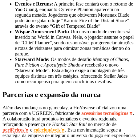
Eventos e Reruns:
A primeira fase contará com o retorno de
Yao Guang, enquanto Cyrene e Phainon aparecem na
segunda metade. Jogadores que obtiverem Mortenax Blade
poderão resgatar o traje “Karmic Fire of the Distant Shore”
através do evento “Gift of Tempered Blade”.
Wispae Amusement Park:
Um novo modo de evento será
inserido no World in Canvas. Nele, o jogador assume o papel
de “Chief Planner”, sendo responsável por gerenciar atrações
e rotas de visitantes para otimizar zonas temáticas dentro do
parque.
Starward Mode:
Os modos de desafio
Memory of Chaos
,
Pure Fiction
e
Apocalyptic Shadow
receberão o novo
“Starward Mode”. Esta adição exige a montagem de três
equipes distintas em três estágios, oferecendo Stellar Jades
como recompensa para quem concluir os desafios.
Parcerias e expansão da marca
Além das mudanças no gameplay, a HoYoverse oficializou uma
parceria com a UGREEN, fabricante de
acessórios tecnológicos
.
A colaboração trará produtos temáticos e eventos regionais,
reforçando a presença de
Honkai: Star Rail
no mercado de
periféricos
e
colecionáveis
. Esta movimentação segue a
estratégia da empresa de integrar o universo do jogo em experiências