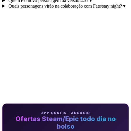
Quem é o novo personagem da versão 4.3?
▾
Quais personagens virão na colaboração com Fate/stay night?
▾
APP GRATIS · ANDROID
Ofertas Steam/Epic todo dia no
bolso