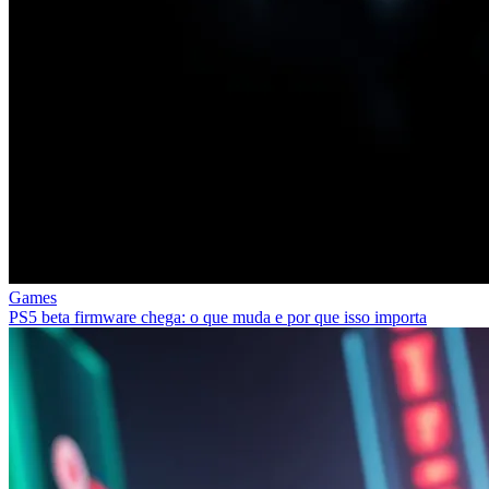
Games
PS5 beta firmware chega: o que muda e por que isso importa