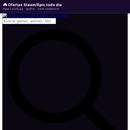
🎮 Ofertas Steam/Epic todo dia
quinta-feira, 06 de agosto de 2026
WhatsApp
Instagram
YouTube
App LootLag · grátis · sem cadastro
Newsletter
CULPA
DO
LAG