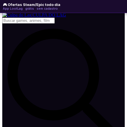
🎮 Ofertas Steam/Epic todo dia
sábado, 08 de agosto de 2026
WhatsApp
Instagram
YouTube
App LootLag · grátis · sem cadastro
Newsletter
CULPA
DO
LAG