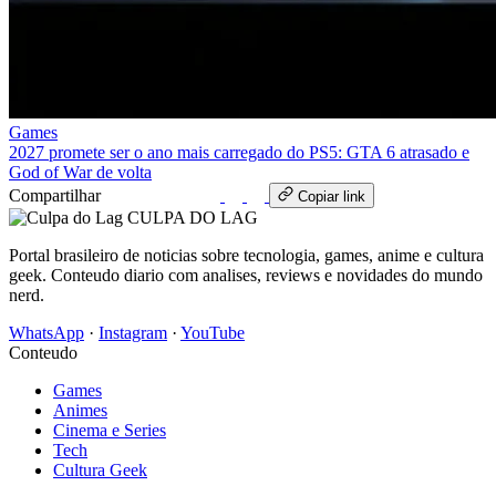
Games
2027 promete ser o ano mais carregado do PS5: GTA 6 atrasado e
God of War de volta
Compartilhar
WhatsApp
Copiar link
CULPA
DO
LAG
Portal brasileiro de noticias sobre tecnologia, games, anime e cultura
geek. Conteudo diario com analises, reviews e novidades do mundo
nerd.
WhatsApp
·
Instagram
·
YouTube
Conteudo
Games
Animes
Cinema e Series
Tech
Cultura Geek