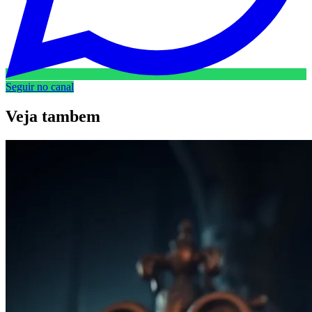
Seguir no canal
Veja
tambem