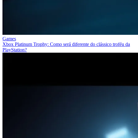
Games
Xbox Platinum Trophy: Como será diferente do clássico troféu da
PlayStation?