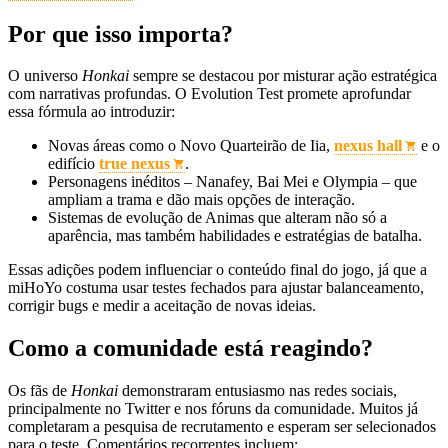
Por que isso importa?
O universo
Honkai
sempre se destacou por misturar ação estratégica
com narrativas profundas. O Evolution Test promete aprofundar
essa fórmula ao introduzir:
Novas áreas como o Novo Quarteirão de Iia,
nexus hall
e o
edifício
true nexus
.
Personagens inéditos – Nanafey, Bai Mei e Olympia – que
ampliam a trama e dão mais opções de interação.
Sistemas de evolução de Animas que alteram não só a
aparência, mas também habilidades e estratégias de batalha.
Essas adições podem influenciar o conteúdo final do jogo, já que a
miHoYo costuma usar testes fechados para ajustar balanceamento,
corrigir bugs e medir a aceitação de novas ideias.
Como a comunidade está reagindo?
Os fãs de
Honkai
demonstraram entusiasmo nas redes sociais,
principalmente no Twitter e nos fóruns da comunidade. Muitos já
completaram a pesquisa de recrutamento e esperam ser selecionados
para o teste. Comentários recorrentes incluem: