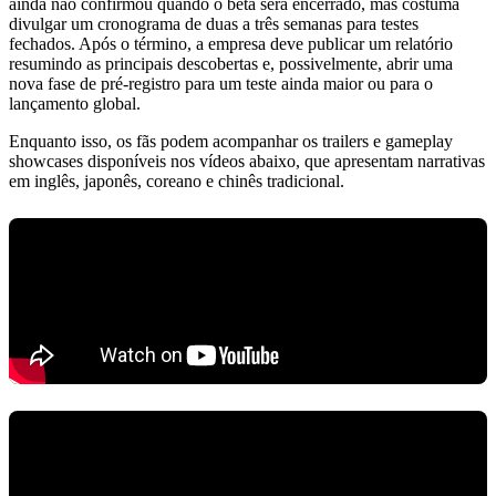
ainda não confirmou quando o beta será encerrado, mas costuma
divulgar um cronograma de duas a três semanas para testes
fechados. Após o término, a empresa deve publicar um relatório
resumindo as principais descobertas e, possivelmente, abrir uma
nova fase de pré-registro para um teste ainda maior ou para o
lançamento global.
Enquanto isso, os fãs podem acompanhar os trailers e gameplay
showcases disponíveis nos vídeos abaixo, que apresentam narrativas
em inglês, japonês, coreano e chinês tradicional.