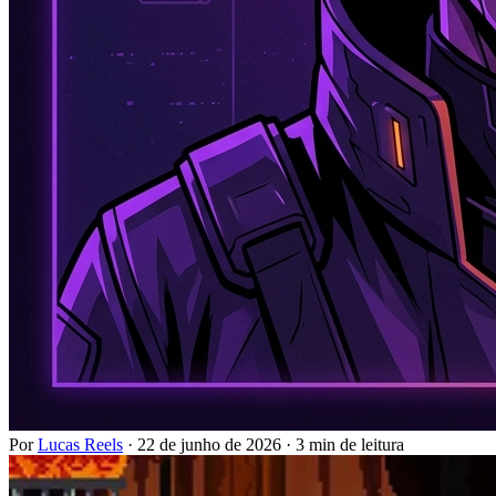
Por
Lucas Reels
·
22 de junho de 2026
·
3 min de leitura