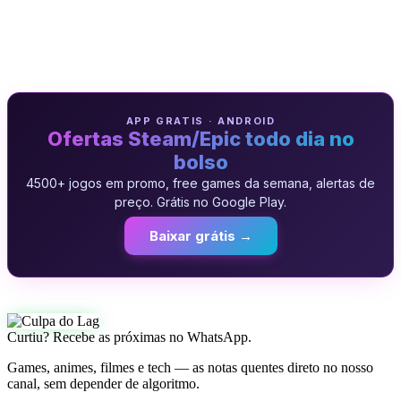
APP GRATIS · ANDROID
Ofertas Steam/Epic todo dia no
bolso
4500+ jogos em promo, free games da semana, alertas de
preço. Grátis no Google Play.
Baixar grátis →
Curtiu? Recebe as próximas no WhatsApp.
Games, animes, filmes e tech — as notas quentes direto no nosso
canal, sem depender de algoritmo.