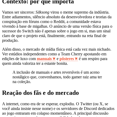
Contexto: por que importa
Vamos ser sinceros:
Silksong
virou o meme supremo da indústria.
Entre adiamentos, silêncio absoluto da desenvolvedora e teorias da
conspiração em fóruns como o Reddit, a comunidade estava
vivendo à base de migalhas. O anúncio de uma versão física para o
sucessor do Switch não é apenas sobre o jogo em si, mas um sinal
claro de que o projeto está, finalmente, entrando na reta final de
produção.
Além disso, o mercado de mídia física está cada vez mais nichado.
Ver estúdios independentes como a Team Cherry apostando em
edições de luxo com
manuais
e
pôsteres
é um respiro para
quem ainda valoriza ter a estante bonita.
A inclusão de manuais e artes reversíveis é um aceno
nostálgico que, convenhamos, todo gamer raiz ama ter
na coleção.
Reação dos fãs e do mercado
A internet, como era de se esperar, explodiu. O Twitter (ou X, se
você ainda insiste nesse nome) e os servidores de Discord dedicados
ao jogo entraram em colapso momentâneo. A principal discussão