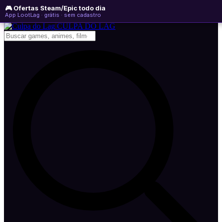
🎮 Ofertas Steam/Epic todo dia
quinta-feira, 06 de agosto de 2026
WhatsApp
Instagram
YouTube
App LootLag · grátis · sem cadastro
Newsletter
CULPA
DO
LAG