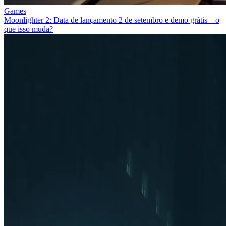
Games
Moonlighter 2: Data de lançamento 2 de setembro e demo grátis – o
que isso muda?