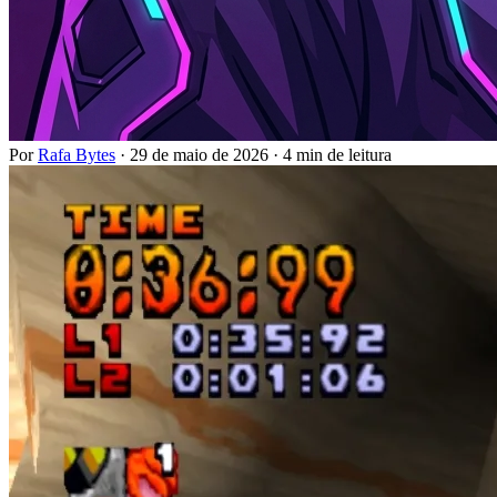
Por
Rafa Bytes
·
29 de maio de 2026
·
4 min de leitura