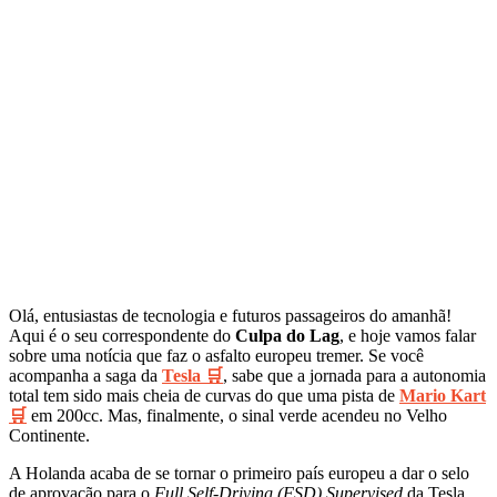
Olá, entusiastas de tecnologia e futuros passageiros do amanhã!
Aqui é o seu correspondente do
Culpa do Lag
, e hoje vamos falar
sobre uma notícia que faz o asfalto europeu tremer. Se você
acompanha a saga da
Tesla 🛒
, sabe que a jornada para a autonomia
total tem sido mais cheia de curvas do que uma pista de
Mario Kart
🛒
em 200cc. Mas, finalmente, o sinal verde acendeu no Velho
Continente.
A Holanda acaba de se tornar o primeiro país europeu a dar o selo
de aprovação para o
Full Self-Driving (FSD) Supervised
da Tesla.