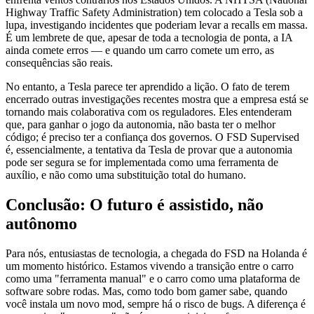
Highway Traffic Safety Administration) tem colocado a Tesla sob a
lupa, investigando incidentes que poderiam levar a recalls em massa.
É um lembrete de que, apesar de toda a tecnologia de ponta, a IA
ainda comete erros — e quando um carro comete um erro, as
consequências são reais.
No entanto, a Tesla parece ter aprendido a lição. O fato de terem
encerrado outras investigações recentes mostra que a empresa está se
tornando mais colaborativa com os reguladores. Eles entenderam
que, para ganhar o jogo da autonomia, não basta ter o melhor
código; é preciso ter a confiança dos governos. O FSD Supervised
é, essencialmente, a tentativa da Tesla de provar que a autonomia
pode ser segura se for implementada como uma ferramenta de
auxílio, e não como uma substituição total do humano.
Conclusão: O futuro é assistido, não
autônomo
Para nós, entusiastas de tecnologia, a chegada do FSD na Holanda é
um momento histórico. Estamos vivendo a transição entre o carro
como uma "ferramenta manual" e o carro como uma plataforma de
software sobre rodas. Mas, como todo bom gamer sabe, quando
você instala um novo mod, sempre há o risco de bugs. A diferença é