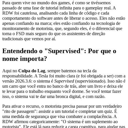
Para quem vive no mundo dos games, é como se tivéssemos
passado de uma fase de tutorial infinita para o gameplay real. A
RDW foi cautelosa, analisando cada linha de código e cada
comportamento do software antes de liberar o acesso. Eles não estão
apenas confiando na marca; eles estão confiando na tecnologia de
monitoramento de motorista, que, segundo eles, é o diferencial que
torna o FSD mais seguro do que os assistentes de direção
tradicionais que vemos por aí.
Entendendo o "Supervised": Por que o
nome importa?
Aqui no
Culpa do Lag
, sempre batemos na tecla da
responsabilidade. A Tesla foi muito clara (e foi obrigada a ser) com a
versão 2026.3.6: o sistema é
Supervised
(supervisionado). Isso não é
um carro que você entra no banco de trás, abre um livro e deixa ele
te levar para o trabalho enquanto você dorme. Se você tentar fazer
isso, o sistema vai te dar uma bronca digital, e com razão.
Para ativar o recurso, o motorista precisa passar por um verdadeiro
"rito de passagem": assistir a um tutorial e completar um quiz. É
uma medida de segurança que visa combater a complacência. A
RDW afirmou categoricamente: "O sistema é um suplemento ao
motorista". Ele está lá para reduzir a carga cognitiva, para ajudar nas