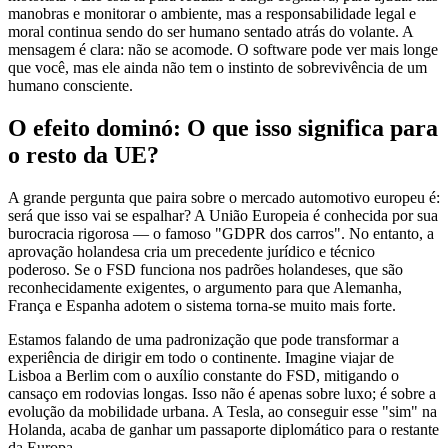
manobras e monitorar o ambiente, mas a responsabilidade legal e
moral continua sendo do ser humano sentado atrás do volante. A
mensagem é clara: não se acomode. O software pode ver mais longe
que você, mas ele ainda não tem o instinto de sobrevivência de um
humano consciente.
O efeito dominó: O que isso significa para
o resto da UE?
A grande pergunta que paira sobre o mercado automotivo europeu é:
será que isso vai se espalhar? A União Europeia é conhecida por sua
burocracia rigorosa — o famoso "GDPR dos carros". No entanto, a
aprovação holandesa cria um precedente jurídico e técnico
poderoso. Se o FSD funciona nos padrões holandeses, que são
reconhecidamente exigentes, o argumento para que Alemanha,
França e Espanha adotem o sistema torna-se muito mais forte.
Estamos falando de uma padronização que pode transformar a
experiência de dirigir em todo o continente. Imagine viajar de
Lisboa a Berlim com o auxílio constante do FSD, mitigando o
cansaço em rodovias longas. Isso não é apenas sobre luxo; é sobre a
evolução da mobilidade urbana. A Tesla, ao conseguir esse "sim" na
Holanda, acaba de ganhar um passaporte diplomático para o restante
da Europa.