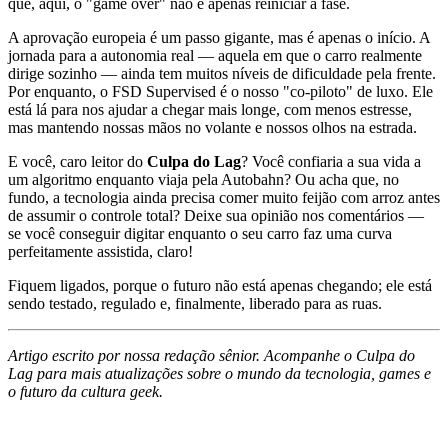
que, aqui, o "game over" não é apenas reiniciar a fase.
A aprovação europeia é um passo gigante, mas é apenas o início. A
jornada para a autonomia real — aquela em que o carro realmente
dirige sozinho — ainda tem muitos níveis de dificuldade pela frente.
Por enquanto, o FSD Supervised é o nosso "co-piloto" de luxo. Ele
está lá para nos ajudar a chegar mais longe, com menos estresse,
mas mantendo nossas mãos no volante e nossos olhos na estrada.
E você, caro leitor do
Culpa do Lag
? Você confiaria a sua vida a
um algoritmo enquanto viaja pela Autobahn? Ou acha que, no
fundo, a tecnologia ainda precisa comer muito feijão com arroz antes
de assumir o controle total? Deixe sua opinião nos comentários —
se você conseguir digitar enquanto o seu carro faz uma curva
perfeitamente assistida, claro!
Fiquem ligados, porque o futuro não está apenas chegando; ele está
sendo testado, regulado e, finalmente, liberado para as ruas.
Artigo escrito por nossa redação sênior. Acompanhe o Culpa do
Lag para mais atualizações sobre o mundo da tecnologia, games e
o futuro da cultura geek.