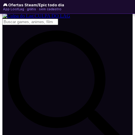
🎮 Ofertas Steam/Epic todo dia
domingo, 09 de agosto de 2026
WhatsApp
Instagram
YouTube
App LootLag · grátis · sem cadastro
Newsletter
CULPA
DO
LAG