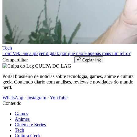
Tech
Tom Vek lança player digital: por que não é apenas mais um retro?
Compartilhar
WhatsApp
Copiar link
CULPA
DO
LAG
Portal brasileiro de noticias sobre tecnologia, games, anime e cultura
geek. Conteudo diario com analises, reviews e novidades do mundo
nerd.
WhatsApp
·
Instagram
·
YouTube
Conteudo
Games
Animes
Cinema e Series
Tech
Cultura Geek