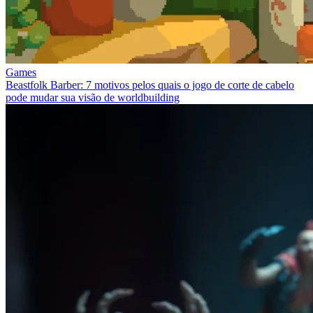
Games
Beastfolk Barber: 7 motivos pelos quais o jogo de corte de cabelo
pode mudar sua visão de worldbuilding