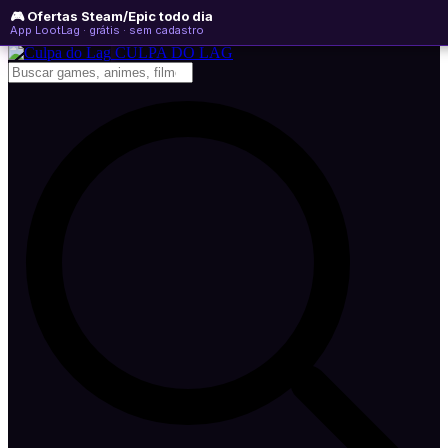
🎮 Ofertas Steam/Epic todo dia
sábado, 08 de agosto de 2026
WhatsApp
Instagram
YouTube
App LootLag · grátis · sem cadastro
Newsletter
CULPA
DO
LAG