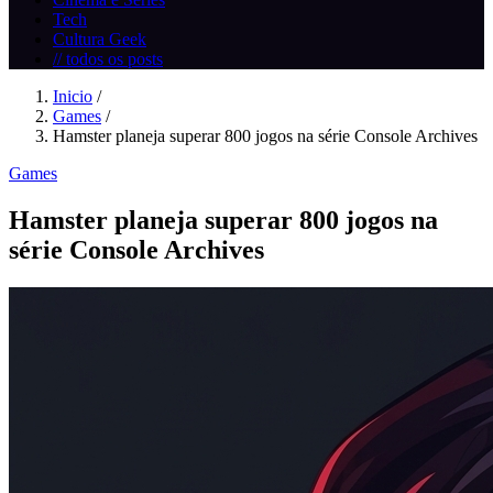
Tech
Cultura Geek
// todos os posts
Inicio
/
Games
/
Hamster planeja superar 800 jogos na série Console Archives
Games
Hamster planeja superar 800 jogos na
série Console Archives