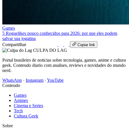
Games
5 Roguelikes pouco conhecidos para 2026: por que eles podem
salvar sua jogatina
Compartilhar
WhatsApp
Copiar link
CULPA
DO
LAG
Portal brasileiro de noticias sobre tecnologia, games, anime e cultura
geek. Conteudo diario com analises, reviews e novidades do mundo
nerd.
WhatsApp
·
Instagram
·
YouTube
Conteudo
Games
Animes
Cinema e Series
Tech
Cultura Geek
Sobre