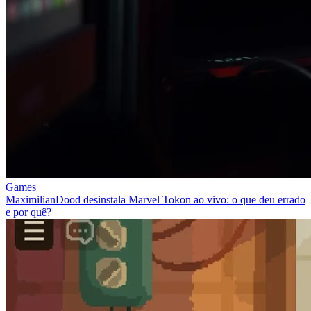
Games
MaximilianDood desinstala Marvel Tokon ao vivo: o que deu errado
e por quê?