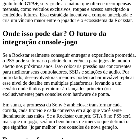
gratuito de
GTA+
, serviço de assinatura que oferece recompensas
mensais, como veículos exclusivos, roupas e acesso antecipado a
conteúdos futuros. Essa estratégia incentiva a compra antecipada e
cria um vínculo maior entre o jogador e o ecossistema da Rockstar.
Onde isso pode dar? O futuro da
integração console‑jogo
Se a Rockstar realmente conseguir entregar a experiência prometida,
o PS5 pode se tornar o padrão de referência para jogos de mundo
aberto nos próximos anos. Isso colocaria pressão nas concorrentes
para melhorar seus controladores, SSDs e soluções de áudio. Por
outro lado, desenvolvedoras menores podem achar inviável replicar
esse nível de detalhe em múltiplas plataformas, levando a um
cenário onde títulos premium são lançados primeiro (ou
exclusivamente) para consoles com hardware de ponta.
Em suma, a promessa da Sony é ambiciosa: transformar cada
corrida, cada tiroteio e cada conversa em algo que você sente
literalmente nas mãos. Se a Rockstar cumprir, GTA 6 no PS5 será
mais que um jogo; será um benchmark de imersão que definirá o
que significa "jogar melhor" nos consoles de nova geração.