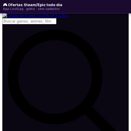
🎮 Ofertas Steam/Epic todo dia
segunda-feira, 10 de agosto de 2026
WhatsApp
Instagram
YouTube
App LootLag · grátis · sem cadastro
Newsletter
CULPA
DO
LAG