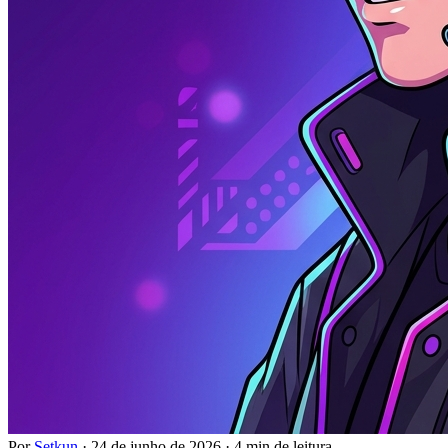
Por
Setkun
·
24 de junho de 2026
·
4 min de leitura