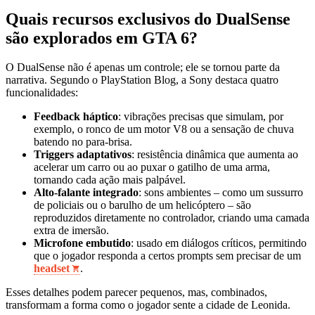
Quais recursos exclusivos do DualSense
são explorados em GTA 6?
O DualSense não é apenas um controle; ele se tornou parte da
narrativa. Segundo o PlayStation Blog, a Sony destaca quatro
funcionalidades:
Feedback háptico
: vibrações precisas que simulam, por
exemplo, o ronco de um motor V8 ou a sensação de chuva
batendo no para-brisa.
Triggers adaptativos
: resistência dinâmica que aumenta ao
acelerar um carro ou ao puxar o gatilho de uma arma,
tornando cada ação mais palpável.
Alto-falante integrado
: sons ambientes – como um sussurro
de policiais ou o barulho de um helicóptero – são
reproduzidos diretamente no controlador, criando uma camada
extra de imersão.
Microfone embutido
: usado em diálogos críticos, permitindo
que o jogador responda a certos prompts sem precisar de um
headset
.
Esses detalhes podem parecer pequenos, mas, combinados,
transformam a forma como o jogador sente a cidade de Leonida.