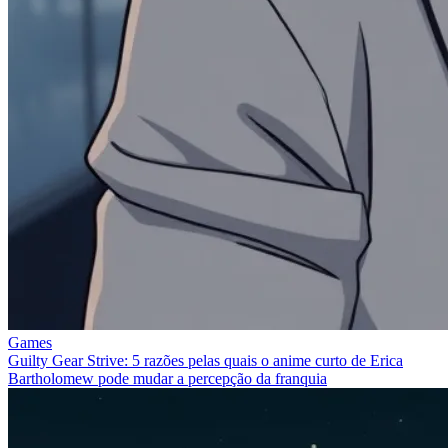
Games
Guilty Gear Strive: 5 razões pelas quais o anime curto de Erica
Bartholomew pode mudar a percepção da franquia