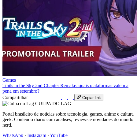
Games
Trails in the Sky 2nd Chapter Remake: quais plataformas valem a
pena em setembro?
Compartilhar
WhatsApp
Copiar link
CULPA
DO
LAG
Portal brasileiro de noticias sobre tecnologia, games, anime e cultura
geek. Conteudo diario com analises, reviews e novidades do mundo
nerd.
WhatsApp
·
Instagram
·
YouTube