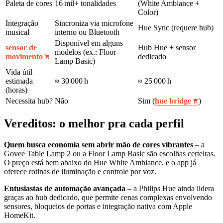
Paleta de cores
16 mil+ tonalidades
(White Ambiance +
Color)
Integração
Sincroniza via microfone
Hue Sync (requere hub)
musical
interno ou Bluetooth
Disponível em alguns
sensor de
Hub Hue + sensor
modelos (ex.: Floor
movimento
dedicado
Lamp Basic)
Vida útil
estimada
≈ 30 000 h
≈ 25 000 h
(horas)
Necessita hub?
Não
Sim (
hue bridge
)
Vereditos: o melhor pra cada perfil
Quem busca economia sem abrir mão de cores vibrantes
– a
Govee Table Lamp 2 ou a Floor Lamp Basic são escolhas certeiras.
O preço está bem abaixo do Hue White Ambiance, e o app já
oferece rotinas de iluminação e controle por voz.
Entusiastas de automação avançada
– a Philips Hue ainda lidera
graças ao hub dedicado, que permite cenas complexas envolvendo
sensores, bloqueios de portas e integração nativa com Apple
HomeKit.