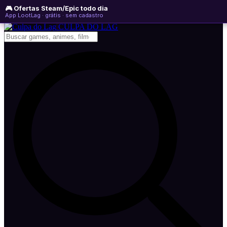
🎮 Ofertas Steam/Epic todo dia
sexta-feira, 07 de agosto de 2026
WhatsApp
Instagram
YouTube
App LootLag · grátis · sem cadastro
Newsletter
CULPA
DO
LAG