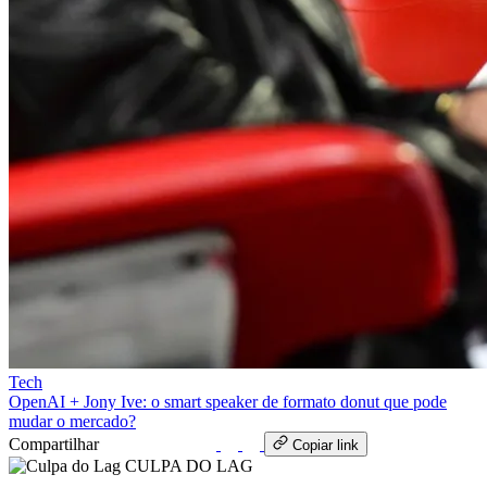
Tech
OpenAI + Jony Ive: o smart speaker de formato donut que pode
mudar o mercado?
Compartilhar
WhatsApp
Copiar link
CULPA
DO
LAG