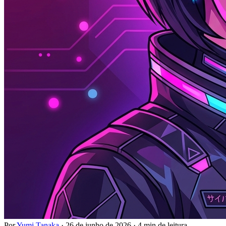
Por
Yumi Tanaka
·
26 de junho de 2026
·
4 min de leitura