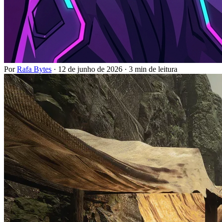
Por
Rafa Bytes
·
12 de junho de 2026
·
3 min de leitura