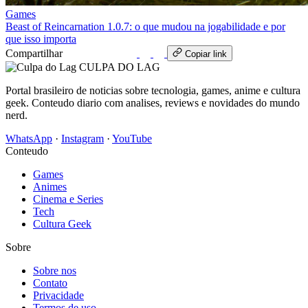
Games
Beast of Reincarnation 1.0.7: o que mudou na jogabilidade e por
que isso importa
Compartilhar
WhatsApp
Copiar link
CULPA
DO
LAG
Portal brasileiro de noticias sobre tecnologia, games, anime e cultura
geek. Conteudo diario com analises, reviews e novidades do mundo
nerd.
WhatsApp
·
Instagram
·
YouTube
Conteudo
Games
Animes
Cinema e Series
Tech
Cultura Geek
Sobre
Sobre nos
Contato
Privacidade
Termos de uso