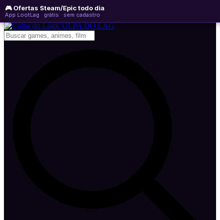
🎮 Ofertas Steam/Epic todo dia
domingo, 09 de agosto de 2026
WhatsApp
Instagram
YouTube
App LootLag · grátis · sem cadastro
Newsletter
CULPA
DO
LAG