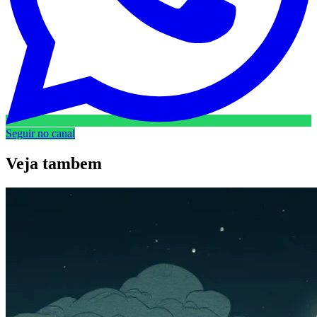
Seguir no canal
Veja
tambem