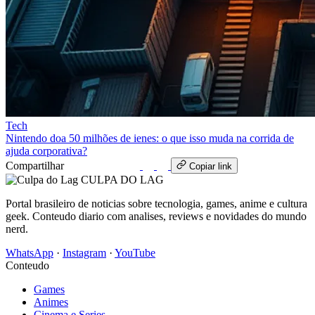
Tech
Nintendo doa 50 milhões de ienes: o que isso muda na corrida de
ajuda corporativa?
Compartilhar
WhatsApp
Copiar link
CULPA
DO
LAG
Portal brasileiro de noticias sobre tecnologia, games, anime e cultura
geek. Conteudo diario com analises, reviews e novidades do mundo
nerd.
WhatsApp
·
Instagram
·
YouTube
Conteudo
Games
Animes
Cinema e Series