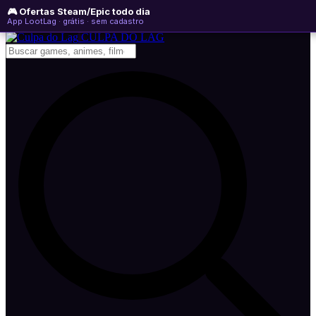
🎮 Ofertas Steam/Epic todo dia
quinta-feira, 06 de agosto de 2026
WhatsApp
Instagram
YouTube
App LootLag · grátis · sem cadastro
Newsletter
CULPA
DO
LAG