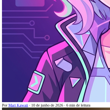
Por
Mari Kawaii
·
10 de junho de 2026
·
6 min de leitura