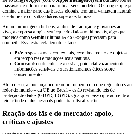
IA ao Bing) e
Apple
(com o
Apple Intelligence
) têm buscado fontes
massivas de informação para refinar seus modelos. O Google, que já
domina a maior parte das buscas globais, tem uma vantagem natural:
o volume de consultas diárias supera os bilhões.
Ao incluir imagens do Lens, áudios de tradução e gravações ao
vivo, a empresa amplia seu leque de dados multimodais, algo que
modelos como
Gemini
(última IA do Google) precisam para
competir. Essa estratégia tem duas faces:
Pró:
respostas mais contextuais, reconhecimento de objetos
em tempo real e traduções mais naturais.
Contra:
risco de coleta excessiva, potencial vazamento de
informações sensíveis e questionamentos éticos sobre
consentimento.
Além disso, a mudança ocorre num momento em que reguladores ao
redor do mundo – da UE ao Brasil – estão revisando leis de
proteção de dados (GDPR, LGPD). Qualquer passo que aumente a
retenção de dados pessoais pode atrair fiscalização.
Reação dos fãs e do mercado: apoio,
críticas e ajustes