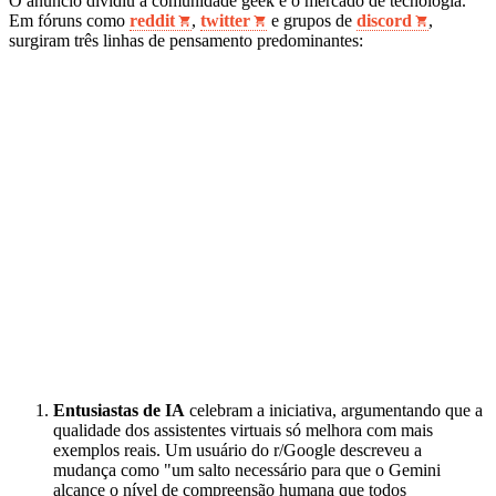
O anúncio dividiu a comunidade geek e o mercado de tecnologia.
Em fóruns como
reddit
,
twitter
e grupos de
discord
,
surgiram três linhas de pensamento predominantes:
Entusiastas de IA
celebram a iniciativa, argumentando que a
qualidade dos assistentes virtuais só melhora com mais
exemplos reais. Um usuário do r/Google descreveu a
mudança como "um salto necessário para que o Gemini
alcance o nível de compreensão humana que todos