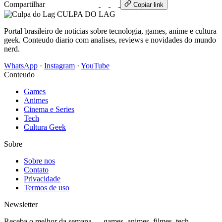
Compartilhar
WhatsApp
Copiar link
CULPA
DO
LAG
Portal brasileiro de noticias sobre tecnologia, games, anime e cultura
geek. Conteudo diario com analises, reviews e novidades do mundo
nerd.
WhatsApp
·
Instagram
·
YouTube
Conteudo
Games
Animes
Cinema e Series
Tech
Cultura Geek
Sobre
Sobre nos
Contato
Privacidade
Termos de uso
Newsletter
Receba o melhor da semana — games, animes, filmes, tech.