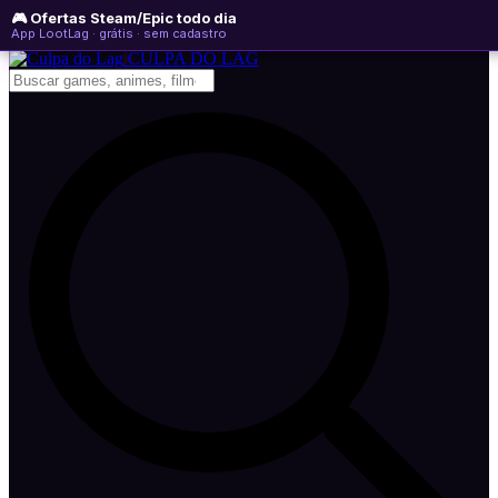
🎮 Ofertas Steam/Epic todo dia
segunda-feira, 10 de agosto de 2026
WhatsApp
Instagram
YouTube
App LootLag · grátis · sem cadastro
Newsletter
CULPA
DO
LAG