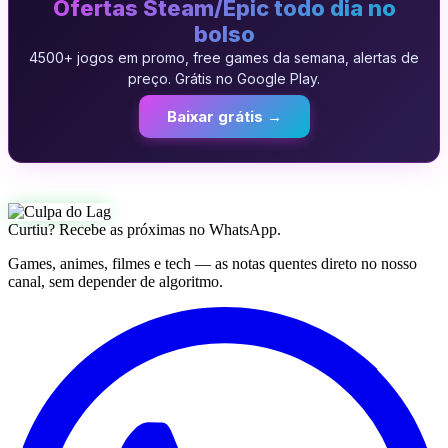
Ofertas Steam/Epic todo dia no
bolso
4500+ jogos em promo, free games da semana, alertas de
preço. Grátis no Google Play.
Baixar grátis →
Curtiu? Recebe as próximas no WhatsApp.
Games, animes, filmes e tech — as notas quentes direto no nosso
canal, sem depender de algoritmo.