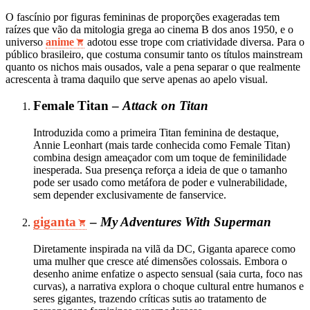
O fascínio por figuras femininas de proporções exageradas tem
raízes que vão da mitologia grega ao cinema B dos anos 1950, e o
universo
anime
adotou esse trope com criatividade diversa. Para o
público brasileiro, que costuma consumir tanto os títulos mainstream
quanto os nichos mais ousados, vale a pena separar o que realmente
acrescenta à trama daquilo que serve apenas ao apelo visual.
Female Titan –
Attack on Titan
Introduzida como a primeira Titan feminina de destaque,
Annie Leonhart (mais tarde conhecida como Female Titan)
combina design ameaçador com um toque de feminilidade
inesperada. Sua presença reforça a ideia de que o tamanho
pode ser usado como metáfora de poder e vulnerabilidade,
sem depender exclusivamente de fanservice.
giganta
–
My Adventures With Superman
Diretamente inspirada na vilã da DC, Giganta aparece como
uma mulher que cresce até dimensões colossais. Embora o
desenho anime enfatize o aspecto sensual (saia curta, foco nas
curvas), a narrativa explora o choque cultural entre humanos e
seres gigantes, trazendo críticas sutis ao tratamento de