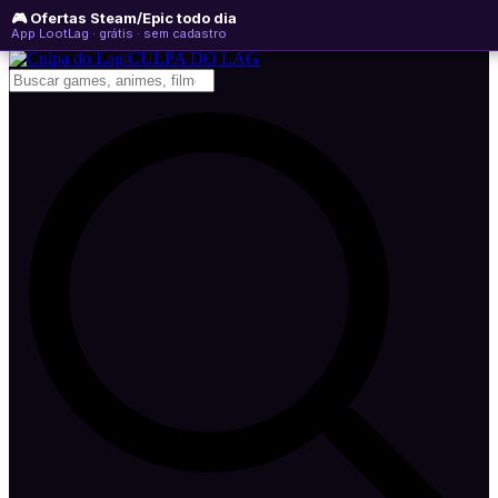
🎮 Ofertas Steam/Epic todo dia
quinta-feira, 06 de agosto de 2026
WhatsApp
Instagram
YouTube
App LootLag · grátis · sem cadastro
Newsletter
CULPA
DO
LAG