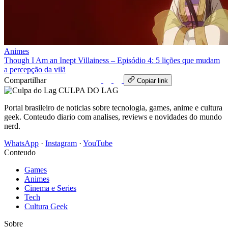
Animes
Though I Am an Inept Villainess – Episódio 4: 5 lições que mudam
a percepção da vilã
Compartilhar
WhatsApp
Copiar link
CULPA
DO
LAG
Portal brasileiro de noticias sobre tecnologia, games, anime e cultura
geek. Conteudo diario com analises, reviews e novidades do mundo
nerd.
WhatsApp
·
Instagram
·
YouTube
Conteudo
Games
Animes
Cinema e Series
Tech
Cultura Geek
Sobre