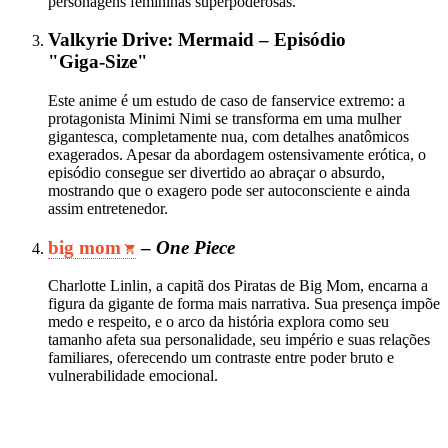
personagens femininas superpoderosas.
Valkyrie Drive: Mermaid – Episódio
"Giga‑Size"
Este anime é um estudo de caso de fanservice extremo: a
protagonista Minimi Nimi se transforma em uma mulher
gigantesca, completamente nua, com detalhes anatômicos
exagerados. Apesar da abordagem ostensivamente erótica, o
episódio consegue ser divertido ao abraçar o absurdo,
mostrando que o exagero pode ser autoconsciente e ainda
assim entretenedor.
big mom
–
One Piece
Charlotte Linlin, a capitã dos Piratas de Big Mom, encarna a
figura da gigante de forma mais narrativa. Sua presença impõe
medo e respeito, e o arco da história explora como seu
tamanho afeta sua personalidade, seu império e suas relações
familiares, oferecendo um contraste entre poder bruto e
vulnerabilidade emocional.