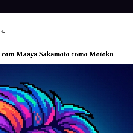
t...
eto com Maaya Sakamoto como Motoko