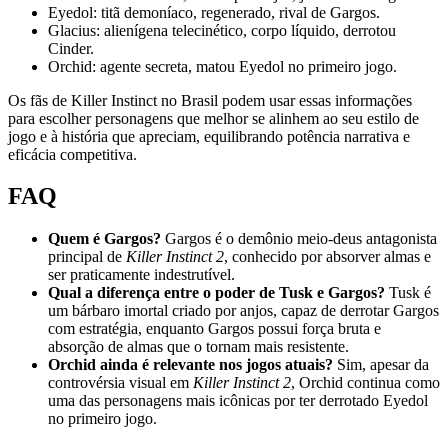
Eyedol: titã demoníaco, regenerado, rival de Gargos.
Glacius: alienígena telecinético, corpo líquido, derrotou
Cinder.
Orchid: agente secreta, matou Eyedol no primeiro jogo.
Os fãs de Killer Instinct no Brasil podem usar essas informações
para escolher personagens que melhor se alinhem ao seu estilo de
jogo e à história que apreciam, equilibrando potência narrativa e
eficácia competitiva.
FAQ
Quem é Gargos?
Gargos é o demônio meio‑deus antagonista
principal de
Killer Instinct 2
, conhecido por absorver almas e
ser praticamente indestrutível.
Qual a diferença entre o poder de Tusk e Gargos?
Tusk é
um bárbaro imortal criado por anjos, capaz de derrotar Gargos
com estratégia, enquanto Gargos possui força bruta e
absorção de almas que o tornam mais resistente.
Orchid ainda é relevante nos jogos atuais?
Sim, apesar da
controvérsia visual em
Killer Instinct 2
, Orchid continua como
uma das personagens mais icônicas por ter derrotado Eyedol
no primeiro jogo.