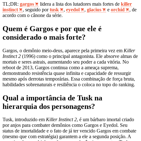
TL;DR:
gargos
lidera a lista dos lutadores mais fortes de
killer
instinct
, seguido por
tusk
,
eyedol
,
glacius
e
orchid
, de
acordo com o cânone da série.
Quem é Gargos e por que ele é
considerado o mais forte?
Gargos, o demônio meio‑deus, aparece pela primeira vez em
Killer
Instinct 2
(1996) como o principal antagonista. Ele absorve almas de
mortais e seres astrais, aumentando seu poder a cada vitória. No
reboot de 2013, Gargos continua como a ameaça suprema,
demonstrando resistência quase infinita e capacidade de ressurgir
mesmo após derrotas temporárias. Essa combinação de força bruta,
habilidades sobrenaturais e resiliência o coloca no topo do ranking.
Qual a importância de Tusk na
hierarquia dos personagens?
Tusk, introduzido em
Killer Instinct 2
, é um bárbaro imortal criado
por anjos para combater demônios como Gargos e Eyedol. Seu
status de imortalidade e o fato de já ter vencido Gargos em combate
(mesmo que com estratégia) garantem a ele a segunda posição. A