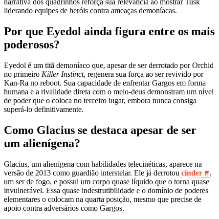
narrativa dos quadrinhos reforça sua relevância ao mostrar Tusk
liderando equipes de heróis contra ameaças demoníacas.
Por que Eyedol ainda figura entre os mais
poderosos?
Eyedol é um titã demoníaco que, apesar de ser derrotado por Orchid
no primeiro
Killer Instinct
, regenera sua força ao ser revivido por
Kan‑Ra no reboot. Sua capacidade de enfrentar Gargos em forma
humana e a rivalidade direta com o meio‑deus demonstram um nível
de poder que o coloca no terceiro lugar, embora nunca consiga
superá‑lo definitivamente.
Como Glacius se destaca apesar de ser
um alienígena?
Glacius, um alienígena com habilidades telecinéticas, aparece na
versão de 2013 como guardião interstelar. Ele já derrotou
cinder
,
um ser de fogo, e possui um corpo quase líquido que o torna quase
invulnerável. Essa quase indestrutibilidade e o domínio de poderes
elementares o colocam na quarta posição, mesmo que precise de
apoio contra adversários como Gargos.