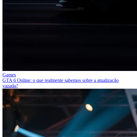
Games
GTA 6 Online: o que realmente sabemos sobre a atualização
vazada?