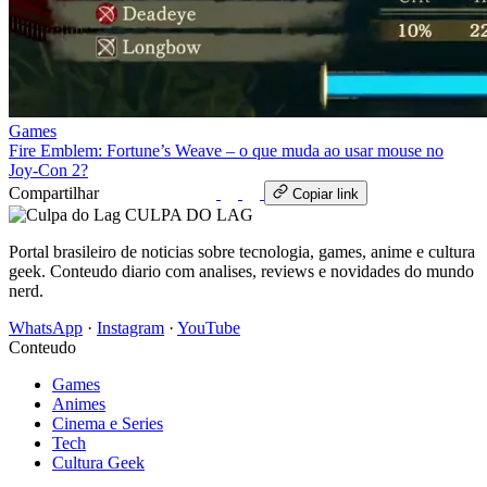
Games
Fire Emblem: Fortune’s Weave – o que muda ao usar mouse no
Joy‑Con 2?
Compartilhar
WhatsApp
Copiar link
CULPA
DO
LAG
Portal brasileiro de noticias sobre tecnologia, games, anime e cultura
geek. Conteudo diario com analises, reviews e novidades do mundo
nerd.
WhatsApp
·
Instagram
·
YouTube
Conteudo
Games
Animes
Cinema e Series
Tech
Cultura Geek