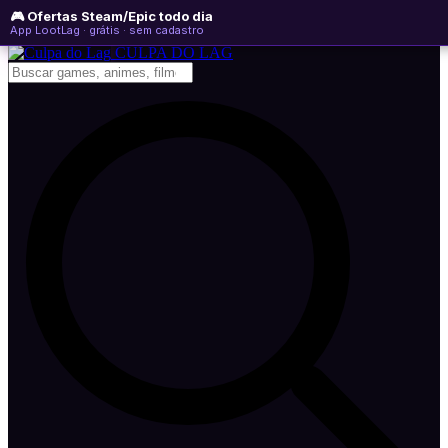
🎮 Ofertas Steam/Epic todo dia
sábado, 08 de agosto de 2026
WhatsApp
Instagram
YouTube
App LootLag · grátis · sem cadastro
Newsletter
CULPA
DO
LAG