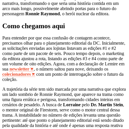
narrativa, transformando o que seria uma história contida em um
arco mais longo, possivelmente abrindo portas para o futuro do
personagem
Ronnie Raymond
, o herói nuclear da editora.
Como chegamos aqui
Para entender por que essa confusão de contagem acontece,
precisamos olhar para o planejamento editorial da DC. Inicialmente,
as solicitações enviadas aos lojistas listavam as edições #1 e #2
como parte de um pacote de seis. Pouco tempo depois, o marketing
da editora ajustou a rota, listando as edições #3 e #4 como parte de
um volume de oito edições. Agora, com a declaração de Lemire em
sua
newsletter
, o número saltou para nove, deixando os
colecionadores
com um ponto de interrogação sobre o futuro da
coleção.
A trajetória da série tem sido marcada por uma narrativa que explora
um lado sombrio de Ronnie Raymond, que aparece na trama como
uma figura errática e perigosa, transformando cidades inteiras em
cenários de pesadelo. A busca de
Lorraine
pelo
Dr. Martin Stein
,
o mentor original de Firestorm, serve como o motor central dessa
trama. A instabilidade no número de edições levanta uma questão
pertinente: até que ponto o planejamento editorial está sendo ditado
pela qualidade da história e até onde é apenas uma resposta reativa