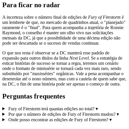
Para ficar no radar
A incerteza sobre o número final de edições de
Fury of Firestorm
é
um lembrete de que, no mercado de quadrinhos atual, o "planejado"
raramente é o "final". Para quem acompanha a trajetória de Ronnie
Raymond, o conselho é manter um olho vivo nas solicitações
mensais da DC, já que a possibilidade de uma décima edição não
pode ser descartada se o sucesso de vendas continuar.
O que nos resta é observar se a DC manterá esse padrão de
expansão para outros títulos da linha
Next Level
. Se a estratégia de
esticar histórias de sucesso se tornar a regra, teremos um cenário
onde o formato de minissérie se tornará cada vez mais raro, sendo
substituído por "maxisséries" orgânicas. Vale a pena acompanhar o
desenrolar até o nono número, mas com a cautela de quem sabe que,
na DC, o fim de uma história pode ser apenas o começo de outra.
Perguntas frequentes
Fury of Firestorm terá quantas edições no total?
▾
Por que o número de edições de Fury of Firestorm mudou?
▾
Onde posso encontrar as edições de Fury of Firestorm?
▾