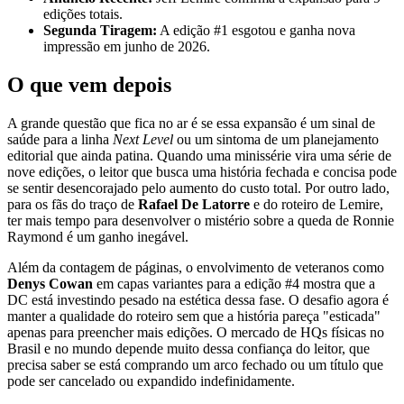
edições totais.
Segunda Tiragem:
A edição #1 esgotou e ganha nova
impressão em junho de 2026.
O que vem depois
A grande questão que fica no ar é se essa expansão é um sinal de
saúde para a linha
Next Level
ou um sintoma de um planejamento
editorial que ainda patina. Quando uma minissérie vira uma série de
nove edições, o leitor que busca uma história fechada e concisa pode
se sentir desencorajado pelo aumento do custo total. Por outro lado,
para os fãs do traço de
Rafael De Latorre
e do roteiro de Lemire,
ter mais tempo para desenvolver o mistério sobre a queda de Ronnie
Raymond é um ganho inegável.
Além da contagem de páginas, o envolvimento de veteranos como
Denys Cowan
em capas variantes para a edição #4 mostra que a
DC está investindo pesado na estética dessa fase. O desafio agora é
manter a qualidade do roteiro sem que a história pareça "esticada"
apenas para preencher mais edições. O mercado de HQs físicas no
Brasil e no mundo depende muito dessa confiança do leitor, que
precisa saber se está comprando um arco fechado ou um título que
pode ser cancelado ou expandido indefinidamente.