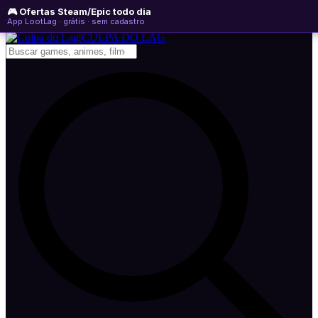
🎮 Ofertas Steam/Epic todo dia
sábado, 08 de agosto de 2026
WhatsApp
Instagram
YouTube
App LootLag · grátis · sem cadastro
Newsletter
CULPA
DO
LAG