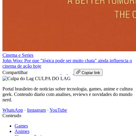
Cinema e Series
John Woo: Por que "lógica pode ser muito chata" ainda influencia o
cinema de ação hoje
Compartilhar
WhatsApp
Copiar link
CULPA
DO
LAG
Portal brasileiro de noticias sobre tecnologia, games, anime e cultura
geek. Conteudo diario com analises, reviews e novidades do mundo
nerd.
WhatsApp
·
Instagram
·
YouTube
Conteudo
Games
Animes