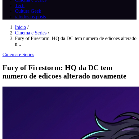
Tech
Cultura Geek
// todos os posts
Inicio
/
Cinema e Series
/
Fury of Firestorm: HQ da DC tem numero de edicoes alterado
n...
Cinema e Series
Fury of Firestorm: HQ da DC tem
numero de edicoes alterado novamente