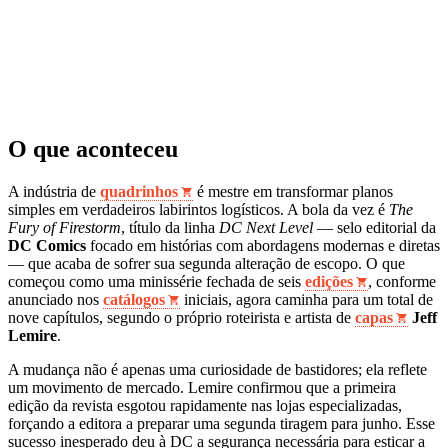
O que aconteceu
A indústria de
quadrinhos
é mestre em transformar planos
simples em verdadeiros labirintos logísticos. A bola da vez é
The
Fury of Firestorm
, título da linha
DC Next Level
— selo editorial da
DC Comics
focado em histórias com abordagens modernas e diretas
— que acaba de sofrer sua segunda alteração de escopo. O que
começou como uma minissérie fechada de seis
edições
, conforme
anunciado nos
catálogos
iniciais, agora caminha para um total de
nove capítulos, segundo o próprio roteirista e artista de
capas
Jeff
Lemire
.
A mudança não é apenas uma curiosidade de bastidores; ela reflete
um movimento de mercado. Lemire confirmou que a primeira
edição da revista esgotou rapidamente nas lojas especializadas,
forçando a editora a preparar uma segunda tiragem para junho. Esse
sucesso inesperado deu à DC a segurança necessária para esticar a