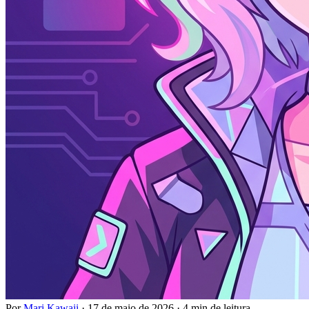
Por
Mari Kawaii
·
17 de maio de 2026
·
4 min de leitura