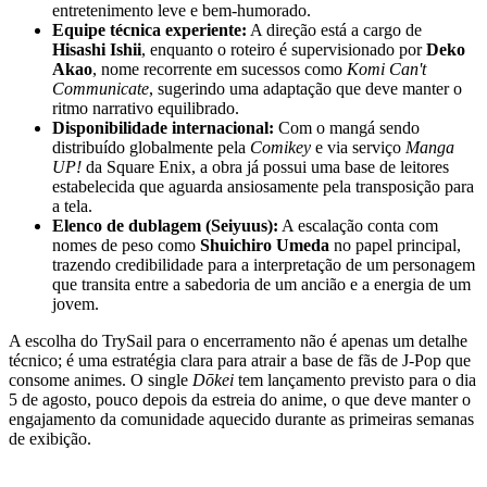
entretenimento leve e bem-humorado.
Equipe técnica experiente:
A direção está a cargo de
Hisashi Ishii
, enquanto o roteiro é supervisionado por
Deko
Akao
, nome recorrente em sucessos como
Komi Can't
Communicate
, sugerindo uma adaptação que deve manter o
ritmo narrativo equilibrado.
Disponibilidade internacional:
Com o mangá sendo
distribuído globalmente pela
Comikey
e via serviço
Manga
UP!
da Square Enix, a obra já possui uma base de leitores
estabelecida que aguarda ansiosamente pela transposição para
a tela.
Elenco de dublagem (Seiyuus):
A escalação conta com
nomes de peso como
Shuichiro Umeda
no papel principal,
trazendo credibilidade para a interpretação de um personagem
que transita entre a sabedoria de um ancião e a energia de um
jovem.
A escolha do TrySail para o encerramento não é apenas um detalhe
técnico; é uma estratégia clara para atrair a base de fãs de J-Pop que
consome animes. O single
Dōkei
tem lançamento previsto para o dia
5 de agosto, pouco depois da estreia do anime, o que deve manter o
engajamento da comunidade aquecido durante as primeiras semanas
de exibição.