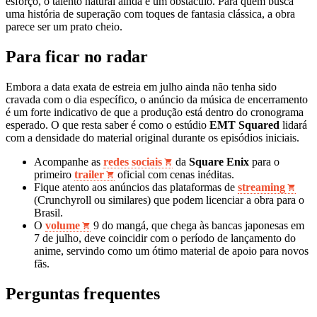
esforço, o talento natural ainda é um obstáculo. Para quem busca
uma história de superação com toques de fantasia clássica, a obra
parece ser um prato cheio.
Para ficar no radar
Embora a data exata de estreia em julho ainda não tenha sido
cravada com o dia específico, o anúncio da música de encerramento
é um forte indicativo de que a produção está dentro do cronograma
esperado. O que resta saber é como o estúdio
EMT Squared
lidará
com a densidade do material original durante os episódios iniciais.
Acompanhe as
redes sociais
da
Square Enix
para o
primeiro
trailer
oficial com cenas inéditas.
Fique atento aos anúncios das plataformas de
streaming
(Crunchyroll ou similares) que podem licenciar a obra para o
Brasil.
O
volume
9 do mangá, que chega às bancas japonesas em
7 de julho, deve coincidir com o período de lançamento do
anime, servindo como um ótimo material de apoio para novos
fãs.
Perguntas frequentes