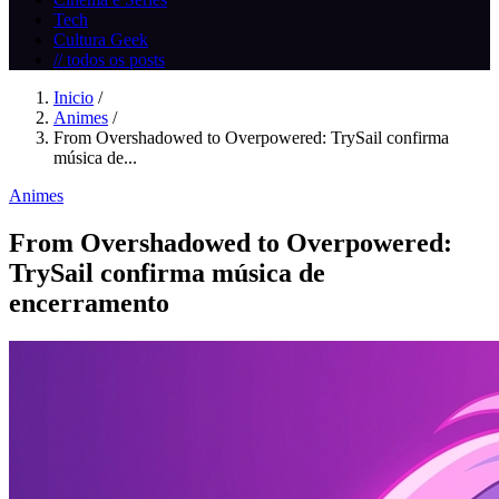
Tech
Cultura Geek
// todos os posts
Inicio
/
Animes
/
From Overshadowed to Overpowered: TrySail confirma
música de...
Animes
From Overshadowed to Overpowered:
TrySail confirma música de
encerramento