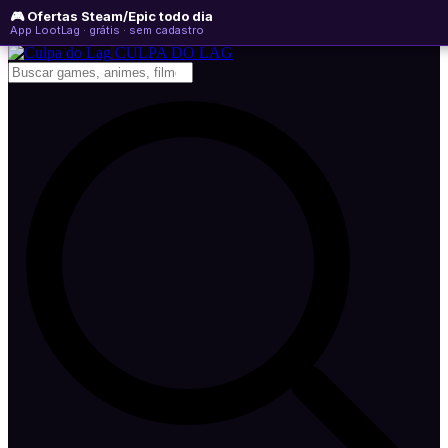
🎮 Ofertas Steam/Epic todo dia
sábado, 08 de agosto de 2026
WhatsApp
Instagram
YouTube
App LootLag · grátis · sem cadastro
Newsletter
CULPA
DO
LAG