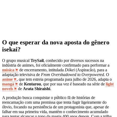
O que esperar da nova aposta do gênero
isekai?
O grupo musical
TrySail
, conhecido por diversos sucessos na
indústria de animes, foi oficialmente confirmado para performar a
música
de encerramento, intitulada
Dōkei
(Aspiracão), para a
adaptação televisiva de
From Overshadowed to Overpowered
. O
anime
, que tem estreia programada para julho de 2026, adapta o
mangá
de
Kentarou
, que por sua vez é baseado na série de
light
novels
de
Arata Shiraishi
.
A produção busca conquistar o público fã de histórias de
reencarnação com uma premissa que tenta fugir ligeiramente do
óbvio, focando na persistência de um protagonista que, apesar de
falhar em sua primeira vida, mantém o conhecimento acumulado
para tentar alcançar o topo da magia 400 anos depois. Com a trilha