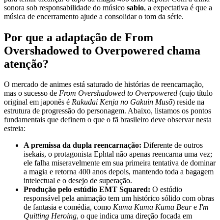
sonora sob responsabilidade do músico
sabio
, a expectativa é que a
música de encerramento ajude a consolidar o tom da série.
Por que a adaptação de From
Overshadowed to Overpowered chama
atenção?
O mercado de animes está saturado de histórias de reencarnação,
mas o sucesso de
From Overshadowed to Overpowered
(cujo título
original em japonês é
Rakudai Kenja no Gakuin Musō
) reside na
estrutura de progressão do personagem. Abaixo, listamos os pontos
fundamentais que definem o que o fã brasileiro deve observar nesta
estreia:
A premissa da dupla reencarnação:
Diferente de outros
isekais, o protagonista Ephtal não apenas reencarna uma vez;
ele falha miseravelmente em sua primeira tentativa de dominar
a magia e retorna 400 anos depois, mantendo toda a bagagem
intelectual e o desejo de superação.
Produção pelo estúdio EMT Squared:
O estúdio
responsável pela animação tem um histórico sólido com obras
de fantasia e comédia, como
Kuma Kuma Kuma Bear
e
I'm
Quitting Heroing
, o que indica uma direção focada em