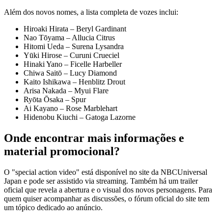
Além dos novos nomes, a lista completa de vozes inclui:
Hiroaki Hirata – Beryl Gardinant
Nao Tōyama – Allucia Citrus
Hitomi Ueda – Surena Lysandra
Yūki Hirose – Curuni Crueciel
Hinaki Yano – Ficelle Harbeller
Chiwa Saitō – Lucy Diamond
Kaito Ishikawa – Henblitz Drout
Arisa Nakada – Myui Flare
Ryōta Ōsaka – Spur
Ai Kayano – Rose Marblehart
Hidenobu Kiuchi – Gatoga Lazorne
Onde encontrar mais informações e
material promocional?
O "special action video" está disponível no site da NBCUniversal
Japan e pode ser assistido via streaming. Também há um trailer
oficial que revela a abertura e o visual dos novos personagens. Para
quem quiser acompanhar as discussões, o fórum oficial do site tem
um tópico dedicado ao anúncio.