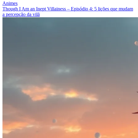
Animes
Though I Am an Inept Villainess – Episódio 4: 5 lições que mudam
a percepção da vilã