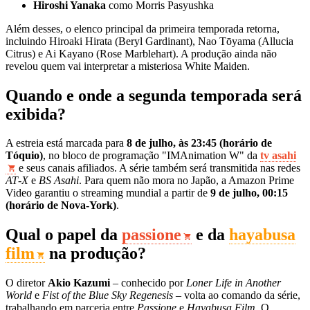
Hiroshi Yanaka
como Morris Pasyushka
Além desses, o elenco principal da primeira temporada retorna,
incluindo Hiroaki Hirata (Beryl Gardinant), Nao Tōyama (Allucia
Citrus) e Ai Kayano (Rose Marblehart). A produção ainda não
revelou quem vai interpretar a misteriosa White Maiden.
Quando e onde a segunda temporada será
exibida?
A estreia está marcada para
8 de julho, às 23:45 (horário de
Tóquio)
, no bloco de programação "IMAnimation W" da
tv asahi
e seus canais afiliados. A série também será transmitida nas redes
AT‑X
e
BS Asahi
. Para quem não mora no Japão, a Amazon Prime
Video garantiu o streaming mundial a partir de
9 de julho, 00:15
(horário de Nova‑York)
.
Qual o papel da
passione
e da
hayabusa
film
na produção?
O diretor
Akio Kazumi
– conhecido por
Loner Life in Another
World
e
Fist of the Blue Sky Regenesis
– volta ao comando da série,
trabalhando em parceria entre
Passione
e
Hayabusa Film
. O