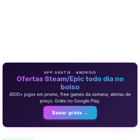
APP GRATIS · ANDROID
Ofertas Steam/Epic todo dia no
bolso
4500+ jogos em promo, free games da semana, alertas de
preço. Grátis no Google Play.
Baixar grátis →