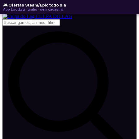
🎮 Ofertas Steam/Epic todo dia
quinta-feira, 06 de agosto de 2026
WhatsApp
Instagram
YouTube
App LootLag · grátis · sem cadastro
Newsletter
CULPA
DO
LAG