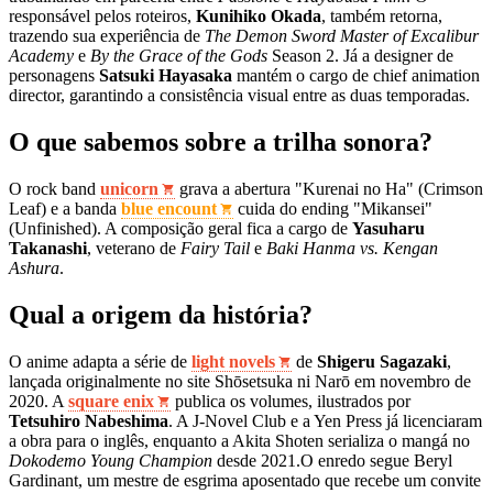
responsável pelos roteiros,
Kunihiko Okada
, também retorna,
trazendo sua experiência de
The Demon Sword Master of Excalibur
Academy
e
By the Grace of the Gods
Season 2. Já a designer de
personagens
Satsuki Hayasaka
mantém o cargo de chief animation
director, garantindo a consistência visual entre as duas temporadas.
O que sabemos sobre a trilha sonora?
O rock band
unicorn
grava a abertura "Kurenai no Ha" (Crimson
Leaf) e a banda
blue encount
cuida do ending "Mikansei"
(Unfinished). A composição geral fica a cargo de
Yasuharu
Takanashi
, veterano de
Fairy Tail
e
Baki Hanma vs. Kengan
Ashura
.
Qual a origem da história?
O anime adapta a série de
light novels
de
Shigeru Sagazaki
,
lançada originalmente no site Shōsetsuka ni Narō em novembro de
2020. A
square enix
publica os volumes, ilustrados por
Tetsuhiro Nabeshima
. A J‑Novel Club e a Yen Press já licenciaram
a obra para o inglês, enquanto a Akita Shoten serializa o mangá no
Dokodemo Young Champion
desde 2021.O enredo segue Beryl
Gardinant, um mestre de esgrima aposentado que recebe um convite