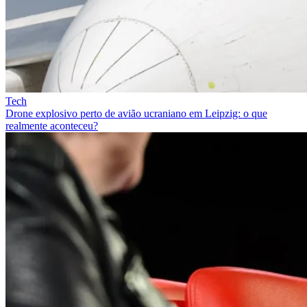
Tech
Drone explosivo perto de avião ucraniano em Leipzig: o que
realmente aconteceu?