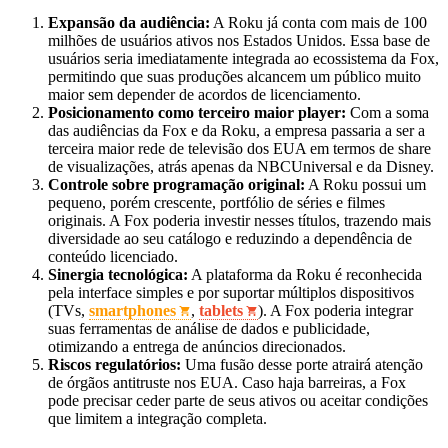
Expansão da audiência:
A Roku já conta com mais de 100
milhões de usuários ativos nos Estados Unidos. Essa base de
usuários seria imediatamente integrada ao ecossistema da Fox,
permitindo que suas produções alcancem um público muito
maior sem depender de acordos de licenciamento.
Posicionamento como terceiro maior player:
Com a soma
das audiências da Fox e da Roku, a empresa passaria a ser a
terceira maior rede de televisão dos EUA em termos de share
de visualizações, atrás apenas da NBCUniversal e da Disney.
Controle sobre programação original:
A Roku possui um
pequeno, porém crescente, portfólio de séries e filmes
originais. A Fox poderia investir nesses títulos, trazendo mais
diversidade ao seu catálogo e reduzindo a dependência de
conteúdo licenciado.
Sinergia tecnológica:
A plataforma da Roku é reconhecida
pela interface simples e por suportar múltiplos dispositivos
(TVs,
smartphones
,
tablets
). A Fox poderia integrar
suas ferramentas de análise de dados e publicidade,
otimizando a entrega de anúncios direcionados.
Riscos regulatórios:
Uma fusão desse porte atrairá atenção
de órgãos antitruste nos EUA. Caso haja barreiras, a Fox
pode precisar ceder parte de seus ativos ou aceitar condições
que limitem a integração completa.