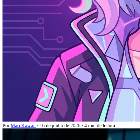
Por
Mari Kawaii
·
16 de junho de 2026
·
4 min de leitura