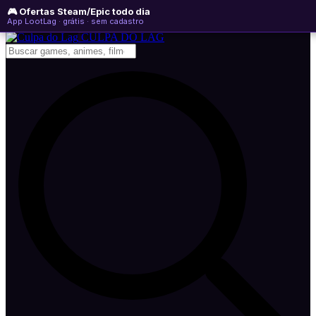
🎮 Ofertas Steam/Epic todo dia
sexta-feira, 07 de agosto de 2026
WhatsApp
Instagram
YouTube
App LootLag · grátis · sem cadastro
Newsletter
CULPA
DO
LAG