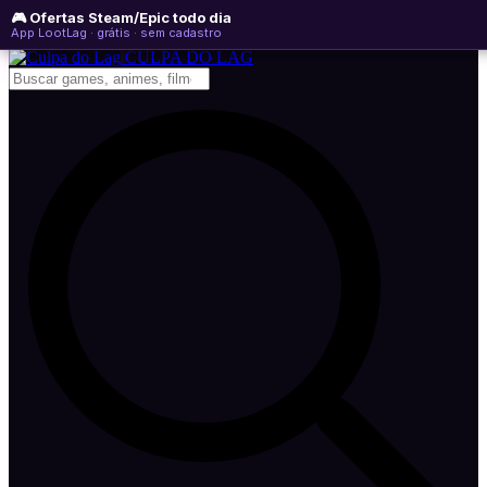
🎮 Ofertas Steam/Epic todo dia
quinta-feira, 06 de agosto de 2026
WhatsApp
Instagram
YouTube
App LootLag · grátis · sem cadastro
Newsletter
CULPA
DO
LAG