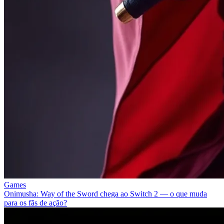
Games
Onimusha: Way of the Sword chega ao Switch 2 — o que muda
para os fãs de ação?