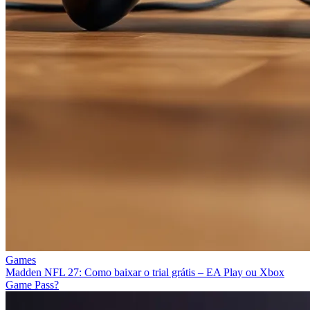
Games
Madden NFL 27: Como baixar o trial grátis – EA Play ou Xbox
Game Pass?