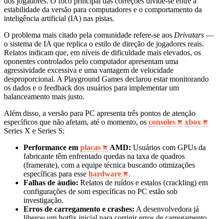
dos jogadores. O foco principal das correções divide-se entre a
estabilidade da versão para computadores e o comportamento da
inteligência artificial (IA) nas pistas.
O problema mais citado pela comunidade refere-se aos
Drivatars
—
o sistema de IA que replica o estilo de direção de jogadores reais.
Relatos indicam que, em níveis de dificuldade mais elevados, os
oponentes controlados pelo computador apresentam uma
agressividade excessiva e uma vantagem de velocidade
desproporcional. A Playground Games declarou estar monitorando
os dados e o feedback dos usuários para implementar um
balanceamento mais justo.
Além disso, a versão para PC apresenta três pontos de atenção
específicos que não afetam, até o momento, os
consoles
xbox
Series X e Series S:
Performance em
placas
AMD:
Usuários com GPUs da
fabricante têm enfrentado quedas na taxa de quadros
(framerate), com a equipe técnica buscando otimizações
específicas para esse
hardware
.
Falhas de áudio:
Relatos de ruídos e estalos (crackling) em
configurações de som específicas no PC estão sob
investigação.
Erros de carregamento e crashes:
A desenvolvedora já
liberou um hotfix inicial para corrigir erros de carregamento