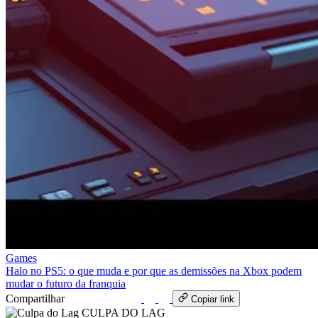
Games
Halo no PS5: o que muda e por que as demissões na Xbox podem
mudar o futuro da franquia
Compartilhar
WhatsApp
Copiar link
CULPA
DO
LAG