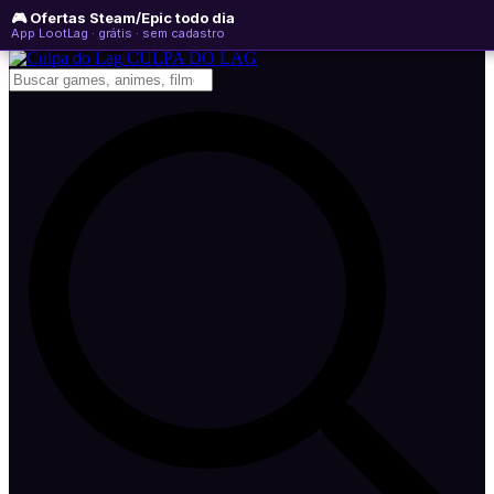
🎮 Ofertas Steam/Epic todo dia
sábado, 08 de agosto de 2026
WhatsApp
Instagram
YouTube
App LootLag · grátis · sem cadastro
Newsletter
CULPA
DO
LAG