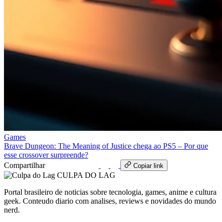
Games
Brave Dungeon: The Meaning of Justice chega ao PS5 – Por que
esse crossover surpreende?
Compartilhar
WhatsApp
Copiar link
CULPA
DO
LAG
Portal brasileiro de noticias sobre tecnologia, games, anime e cultura
geek. Conteudo diario com analises, reviews e novidades do mundo
nerd.