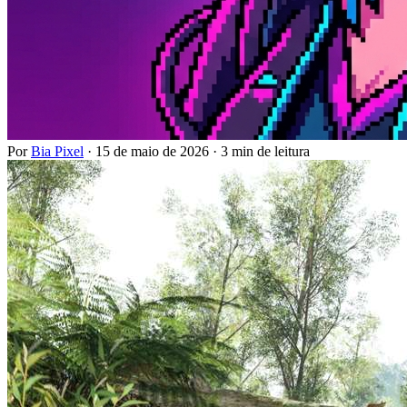
Por
Bia Pixel
·
15 de maio de 2026
·
3 min de leitura