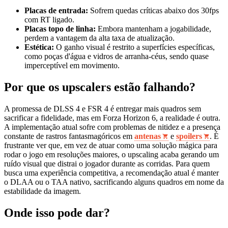
Placas de entrada:
Sofrem quedas críticas abaixo dos 30fps
com RT ligado.
Placas topo de linha:
Embora mantenham a jogabilidade,
perdem a vantagem da alta taxa de atualização.
Estética:
O ganho visual é restrito a superfícies específicas,
como poças d'água e vidros de arranha-céus, sendo quase
imperceptível em movimento.
Por que os upscalers estão falhando?
A promessa de DLSS 4 e FSR 4 é entregar mais quadros sem
sacrificar a fidelidade, mas em Forza Horizon 6, a realidade é outra.
A implementação atual sofre com problemas de nitidez e a presença
constante de rastros fantasmagóricos em
antenas
e
spoilers
. É
frustrante ver que, em vez de atuar como uma solução mágica para
rodar o jogo em resoluções maiores, o upscaling acaba gerando um
ruído visual que distrai o jogador durante as corridas. Para quem
busca uma experiência competitiva, a recomendação atual é manter
o DLAA ou o TAA nativo, sacrificando alguns quadros em nome da
estabilidade da imagem.
Onde isso pode dar?