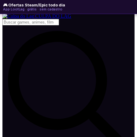
🎮 Ofertas Steam/Epic todo dia
sexta-feira, 07 de agosto de 2026
WhatsApp
Instagram
YouTube
App LootLag · grátis · sem cadastro
Newsletter
CULPA
DO
LAG