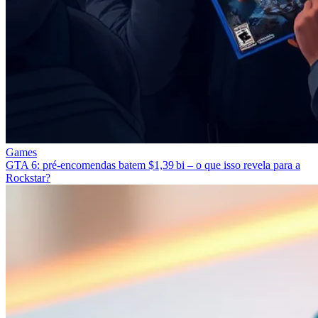
Games
GTA 6: pré‑encomendas batem $1,39 bi – o que isso revela para a
Rockstar?