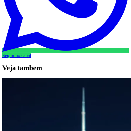
Seguir no canal
Veja
tambem