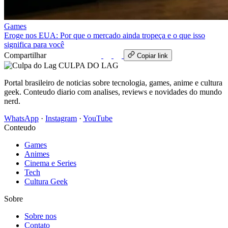
Games
Eroge nos EUA: Por que o mercado ainda tropeça e o que isso
significa para você
Compartilhar
WhatsApp
Copiar link
CULPA
DO
LAG
Portal brasileiro de noticias sobre tecnologia, games, anime e cultura
geek. Conteudo diario com analises, reviews e novidades do mundo
nerd.
WhatsApp
·
Instagram
·
YouTube
Conteudo
Games
Animes
Cinema e Series
Tech
Cultura Geek
Sobre
Sobre nos
Contato