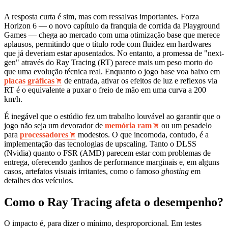
A resposta curta é sim, mas com ressalvas importantes. Forza
Horizon 6 — o novo capítulo da franquia de corrida da Playground
Games — chega ao mercado com uma otimização base que merece
aplausos, permitindo que o título rode com fluidez em hardwares
que já deveriam estar aposentados. No entanto, a promessa de "next-
gen" através do Ray Tracing (RT) parece mais um peso morto do
que uma evolução técnica real. Enquanto o jogo base voa baixo em
placas gráficas
de entrada, ativar os efeitos de luz e reflexos via
RT é o equivalente a puxar o freio de mão em uma curva a 200
km/h.
É inegável que o estúdio fez um trabalho louvável ao garantir que o
jogo não seja um devorador de
memória ram
ou um pesadelo
para
processadores
modestos. O que incomoda, contudo, é a
implementação das tecnologias de upscaling. Tanto o DLSS
(Nvidia) quanto o FSR (AMD) parecem estar com problemas de
entrega, oferecendo ganhos de performance marginais e, em alguns
casos, artefatos visuais irritantes, como o famoso
ghosting
em
detalhes dos veículos.
Como o Ray Tracing afeta o desempenho?
O impacto é, para dizer o mínimo, desproporcional. Em testes