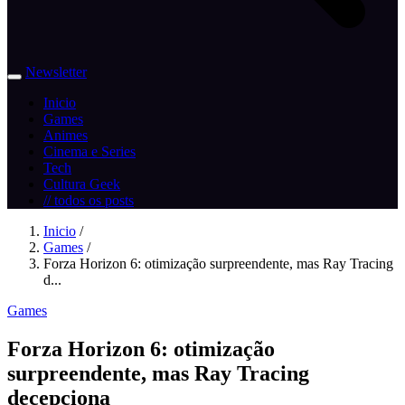
Newsletter
Inicio
Games
Animes
Cinema e Series
Tech
Cultura Geek
// todos os posts
Inicio
/
Games
/
Forza Horizon 6: otimização surpreendente, mas Ray Tracing
d...
Games
Forza Horizon 6: otimização
surpreendente, mas Ray Tracing
decepciona