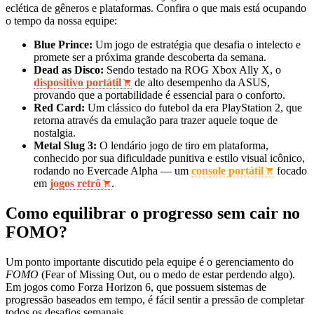
eclética de gêneros e plataformas. Confira o que mais está ocupando
o tempo da nossa equipe:
Blue Prince:
Um jogo de estratégia que desafia o intelecto e
promete ser a próxima grande descoberta da semana.
Dead as Disco:
Sendo testado na ROG Xbox Ally X, o
dispositivo portátil
de alto desempenho da ASUS,
provando que a portabilidade é essencial para o conforto.
Red Card:
Um clássico do futebol da era PlayStation 2, que
retorna através da emulação para trazer aquele toque de
nostalgia.
Metal Slug 3:
O lendário jogo de tiro em plataforma,
conhecido por sua dificuldade punitiva e estilo visual icônico,
rodando no Evercade Alpha — um
console portátil
focado
em
jogos retrô
.
Como equilibrar o progresso sem cair no
FOMO?
Um ponto importante discutido pela equipe é o gerenciamento do
FOMO
(Fear of Missing Out, ou o medo de estar perdendo algo).
Em jogos como Forza Horizon 6, que possuem sistemas de
progressão baseados em tempo, é fácil sentir a pressão de completar
todos os desafios semanais.