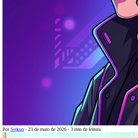
Por
Setkun
·
23 de maio de 2026
·
3 min de leitura