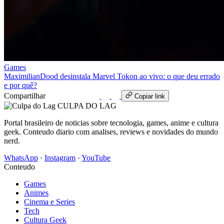
Games
MaximilianDood desinstala Marvel Tokon ao vivo: o que deu errado
e por quê?
Compartilhar
WhatsApp
Copiar link
CULPA
DO
LAG
Portal brasileiro de noticias sobre tecnologia, games, anime e cultura
geek. Conteudo diario com analises, reviews e novidades do mundo
nerd.
WhatsApp
·
Instagram
·
YouTube
Conteudo
Games
Animes
Cinema e Series
Tech
Cultura Geek