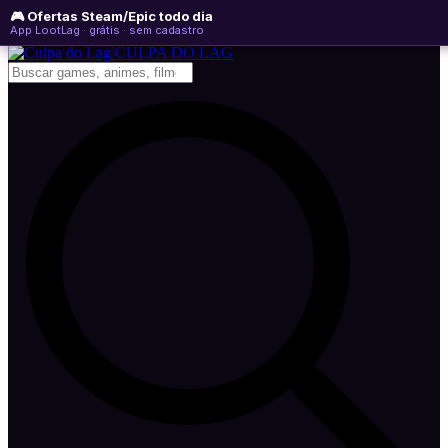
🎮 Ofertas Steam/Epic todo dia
domingo, 09 de agosto de 2026
WhatsApp
Instagram
YouTube
App LootLag · grátis · sem cadastro
Newsletter
CULPA
DO
LAG