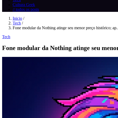
Cultura Geek
// todos os posts
Inicio
/
Tech
/
Fone modular da Nothing atinge seu menor preço histórico; ap..
Tech
Fone modular da Nothing atinge seu menor 