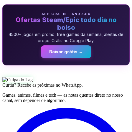
APP GRATIS · ANDROID
Ofertas Steam/Epic todo dia no
bolso
4500+ jogos em promo, free games da semana, alertas de
preço. Grátis no Google Play.
Baixar grátis →
Curtiu? Recebe as próximas no WhatsApp.
Games, animes, filmes e tech — as notas quentes direto no nosso
canal, sem depender de algoritmo.