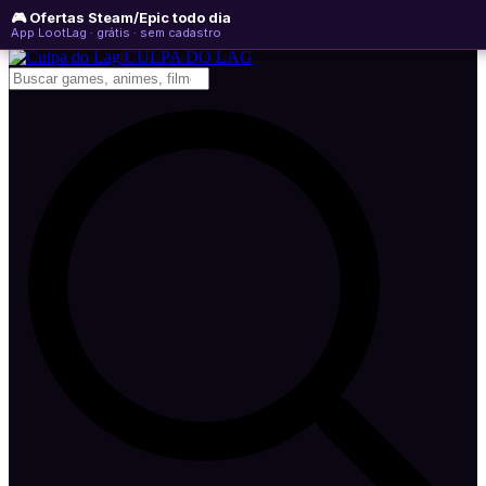
🎮 Ofertas Steam/Epic todo dia
sexta-feira, 07 de agosto de 2026
WhatsApp
Instagram
YouTube
App LootLag · grátis · sem cadastro
Newsletter
CULPA
DO
LAG