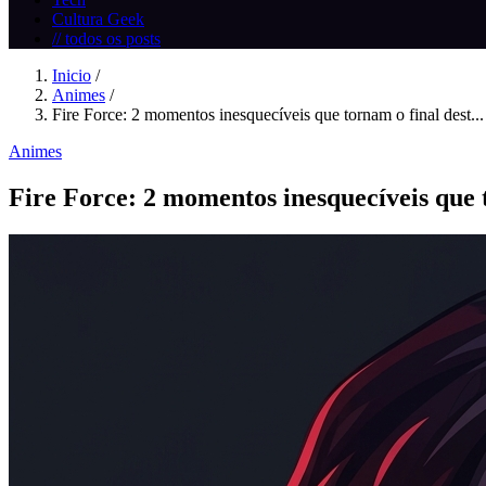
Cultura Geek
// todos os posts
Inicio
/
Animes
/
Fire Force: 2 momentos inesquecíveis que tornam o final dest...
Animes
Fire Force: 2 momentos inesquecíveis que 