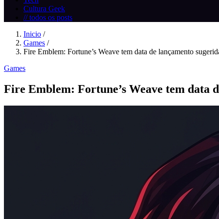
Cultura Geek
// todos os posts
Inicio
/
Games
/
Fire Emblem: Fortune’s Weave tem data de lançamento sugerida
Games
Fire Emblem: Fortune’s Weave tem data d