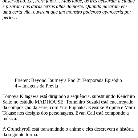
observação. Lá, Fern falou… Mais tarde, os três deixaram a cidade
e pisaram nas duras terras altas do norte. Quando pararam em
uma certa vila, ouviram que um monstro poderoso apareceria por
perto…
Frieren: Beyond Journey’s End 2ª Temporada Episódio
4 – Imagens da Prévia
Tomoya Kitagawa está dirigindo a sequência, substituindo Keiichiro
Saito no estúdio MADHOUSE. Tomohiro Suzuki está encarregado
da composição da série, com Yuri Fujinaka, Keisuke Kojima e Maru
Takase nos designs dos personagens. Evan Call está compondo a
música.
A Crunchyroll está transmitindo o anime e eles descrevem a história
da seguinte forma: