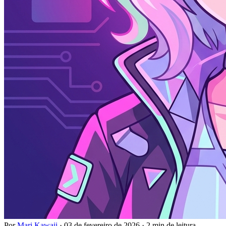
Por
Mari Kawaii
·
03 de fevereiro de 2026
·
2 min de leitura