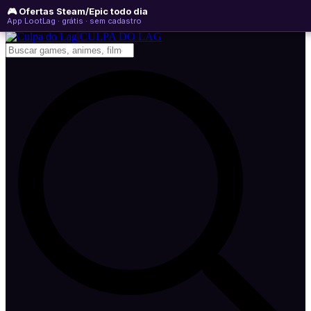
🎮 Ofertas Steam/Epic todo dia
segunda-feira, 10 de agosto de 2026
WhatsApp
Instagram
YouTube
App LootLag · grátis · sem cadastro
Newsletter
CULPA
DO
LAG