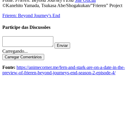
Fonte:
Frieren: Beyond Journey’s End
Site Oficial
©Kanehito Yamada, Tsukasa Abe/Shogakukan/”Frieren” Project
Frieren: Beyond Journey's End
Participe das Discussões
Enviar
Carregando...
Carregar Comentários
Fonte:
https://animecorner.me/fern-and-stark-are-on-a-date-in-the-
preview-of-frieren-beyond-journeys-end-season-2-episode-4/