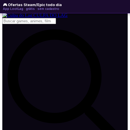
🎮 Ofertas Steam/Epic todo dia
sexta-feira, 07 de agosto de 2026
WhatsApp
Instagram
YouTube
App LootLag · grátis · sem cadastro
Newsletter
CULPA
DO
LAG