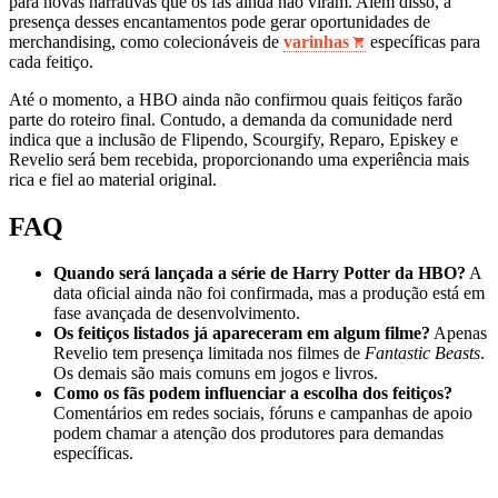
para novas narrativas que os fãs ainda não viram. Além disso, a
presença desses encantamentos pode gerar oportunidades de
merchandising, como colecionáveis de
varinhas
específicas para
cada feitiço.
Até o momento, a HBO ainda não confirmou quais feitiços farão
parte do roteiro final. Contudo, a demanda da comunidade nerd
indica que a inclusão de Flipendo, Scourgify, Reparo, Episkey e
Revelio será bem recebida, proporcionando uma experiência mais
rica e fiel ao material original.
FAQ
Quando será lançada a série de Harry Potter da HBO?
A
data oficial ainda não foi confirmada, mas a produção está em
fase avançada de desenvolvimento.
Os feitiços listados já apareceram em algum filme?
Apenas
Revelio tem presença limitada nos filmes de
Fantastic Beasts
.
Os demais são mais comuns em jogos e livros.
Como os fãs podem influenciar a escolha dos feitiços?
Comentários em redes sociais, fóruns e campanhas de apoio
podem chamar a atenção dos produtores para demandas
específicas.