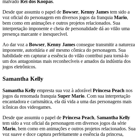
malvado
Rei dos Koopas
.
Desde que assumiu o papel de
Bowser
,
Kenny James
tem sido a
voz oficial do personagem em diversos jogos da franquia
Mario
,
bem como em animações e outros projetos relacionados. Sua
interpretação imponente e cheia de personalidade dá ao vilão uma
presença marcante e inesquecível.
Ao dar voz a
Bowser
,
Kenny James
consegue transmitir a natureza
imponente, autoritária e até mesmo cômica do personagem. Sua
habilidade em capturar a essência do vilão contribui para torná-lo
um dos antagonistas mais reconhecíveis e amados da indústria dos
jogos eletrônicos.
Samantha Kelly
Samantha Kelly
empresta sua voz à adorável
Princesa Peach
nos
jogos da renomada franquia
Super Mario
. Com sua interpretação
encantadora e carismática, ela dá vida a uma das personagens mais
icônicas dos videogames.
Desde que assumiu o papel de
Princesa Peach
,
Samantha Kelly
tem sido a voz oficial da personagem em diversos jogos da série
Mario
, bem como em animações e outros projetos relacionados. Sua
voz suave e doce captura perfeitamente a essência da princesa,