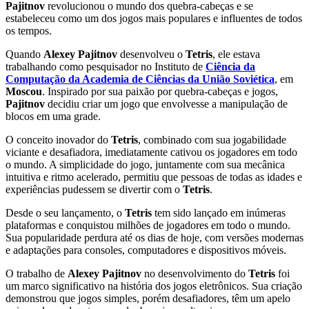
Pajitnov
revolucionou o mundo dos quebra-cabeças e se
estabeleceu como um dos jogos mais populares e influentes de todos
os tempos.
Quando
Alexey Pajitnov
desenvolveu o
Tetris
, ele estava
trabalhando como pesquisador no Instituto de
Ciência da
Computação da Academia de Ciências da União Soviética
, em
Moscou
. Inspirado por sua paixão por quebra-cabeças e jogos,
Pajitnov
decidiu criar um jogo que envolvesse a manipulação de
blocos em uma grade.
O conceito inovador do
Tetris
, combinado com sua jogabilidade
viciante e desafiadora, imediatamente cativou os jogadores em todo
o mundo. A simplicidade do jogo, juntamente com sua mecânica
intuitiva e ritmo acelerado, permitiu que pessoas de todas as idades e
experiências pudessem se divertir com o
Tetris
.
Desde o seu lançamento, o
Tetris
tem sido lançado em inúmeras
plataformas e conquistou milhões de jogadores em todo o mundo.
Sua popularidade perdura até os dias de hoje, com versões modernas
e adaptações para consoles, computadores e dispositivos móveis.
O trabalho de
Alexey Pajitnov
no desenvolvimento do
Tetris
foi
um marco significativo na história dos jogos eletrônicos. Sua criação
demonstrou que jogos simples, porém desafiadores, têm um apelo