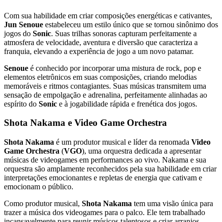
Com sua habilidade em criar composições energéticas e cativantes,
Jun Senoue
estabeleceu um estilo único que se tornou sinônimo dos
jogos do
Sonic
. Suas trilhas sonoras capturam perfeitamente a
atmosfera de velocidade, aventura e diversão que caracteriza a
franquia, elevando a experiência de jogo a um novo patamar.
Senoue
é conhecido por incorporar uma mistura de rock, pop e
elementos eletrônicos em suas composições, criando melodias
memoráveis e ritmos contagiantes. Suas músicas transmitem uma
sensação de empolgação e adrenalina, perfeitamente alinhadas ao
espírito do
Sonic
e à jogabilidade rápida e frenética dos jogos.
Shota Nakama e Video Game Orchestra
Shota Nakama
é um produtor musical e líder da renomada
Video
Game Orchestra
(
VGO
), uma orquestra dedicada a apresentar
músicas de videogames em performances ao vivo. Nakama e sua
orquestra são amplamente reconhecidos pela sua habilidade em criar
interpretações emocionantes e repletas de energia que cativam e
emocionam o público.
Como produtor musical,
Shota Nakama
tem uma visão única para
trazer a música dos videogames para o palco. Ele tem trabalhado
incansavelmente para reunir músicos talentosos e criar arranjos