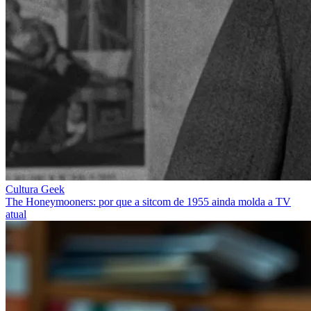
Cultura Geek
The Honeymooners: por que a sitcom de 1955 ainda molda a TV
atual