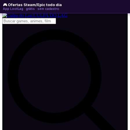
🎮 Ofertas Steam/Epic todo dia
sábado, 08 de agosto de 2026
WhatsApp
Instagram
YouTube
App LootLag · grátis · sem cadastro
Newsletter
CULPA
DO
LAG