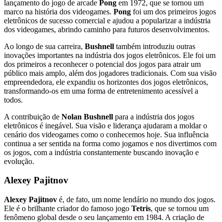
lançamento do jogo de arcade
Pong
em 1972, que se tornou um
marco na história dos videogames.
Pong
foi um dos primeiros jogos
eletrônicos de sucesso comercial e ajudou a popularizar a indústria
dos videogames, abrindo caminho para futuros desenvolvimentos.
Ao longo de sua carreira,
Bushnell
também introduziu outras
inovações importantes na indústria dos jogos eletrônicos. Ele foi um
dos primeiros a reconhecer o potencial dos jogos para atrair um
público mais amplo, além dos jogadores tradicionais. Com sua visão
empreendedora, ele expandiu os horizontes dos jogos eletrônicos,
transformando-os em uma forma de entretenimento acessível a
todos.
A contribuição de
Nolan Bushnell
para a indústria dos jogos
eletrônicos é inegável. Sua visão e liderança ajudaram a moldar o
cenário dos videogames como o conhecemos hoje. Sua influência
continua a ser sentida na forma como jogamos e nos divertimos com
os jogos, com a indústria constantemente buscando inovação e
evolução.
Alexey Pajitnov
Alexey Pajitnov
é, de fato, um nome lendário no mundo dos jogos.
Ele é o brilhante criador do famoso jogo
Tetris
, que se tornou um
fenômeno global desde o seu lançamento em 1984. A criação de