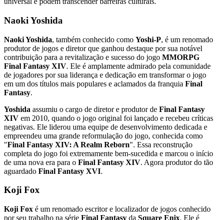
universal e podem transcender barreiras culturais.
Naoki Yoshida
Naoki Yoshida
, também conhecido como
Yoshi-P
, é um renomado
produtor de jogos e diretor que ganhou destaque por sua notável
contribuição para a revitalização e sucesso do jogo
MMORPG
Final Fantasy XIV
. Ele é amplamente admirado pela comunidade
de jogadores por sua liderança e dedicação em transformar o jogo
em um dos títulos mais populares e aclamados da franquia
Final
Fantasy
.
Yoshida
assumiu o cargo de diretor e produtor de
Final Fantasy
XIV
em 2010, quando o jogo original foi lançado e recebeu críticas
negativas. Ele liderou uma equipe de desenvolvimento dedicada e
empreendeu uma grande reformulação do jogo, conhecida como
"
Final Fantasy XIV: A Realm Reborn
". Essa reconstrução
completa do jogo foi extremamente bem-sucedida e marcou o início
de uma nova era para o
Final Fantasy XIV
. Agora produtor do tão
aguardado
Final Fantasy XVI
.
Koji Fox
Koji Fox
é um renomado escritor e localizador de jogos conhecido
por seu trabalho na série
Final Fantasy
da
Square Enix
. Ele é