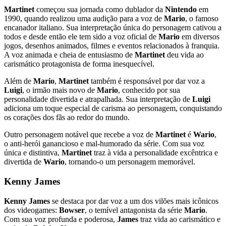
Martinet
começou sua jornada como dublador da
Nintendo
em
1990, quando realizou uma audição para a voz de
Mario
, o famoso
encanador italiano. Sua interpretação única do personagem cativou a
todos e desde então ele tem sido a voz oficial de
Mario
em diversos
jogos, desenhos animados, filmes e eventos relacionados à franquia.
A voz animada e cheia de entusiasmo de
Martinet
deu vida ao
carismático protagonista de forma inesquecível.
Além de
Mario
,
Martinet
também é responsável por dar voz a
Luigi
, o irmão mais novo de
Mario
, conhecido por sua
personalidade divertida e atrapalhada. Sua interpretação de
Luigi
adiciona um toque especial de carisma ao personagem, conquistando
os corações dos fãs ao redor do mundo.
Outro personagem notável que recebe a voz de
Martinet
é
Wario
,
o anti-herói ganancioso e mal-humorado da série. Com sua voz
única e distintiva,
Martinet
traz à vida a personalidade excêntrica e
divertida de
Wario
, tornando-o um personagem memorável.
Kenny James
Kenny James
se destaca por dar voz a um dos vilões mais icônicos
dos videogames:
Bowser
, o temível antagonista da série
Mario
.
Com sua voz profunda e poderosa,
James
traz vida ao carismático e