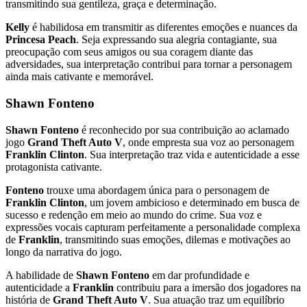
transmitindo sua gentileza, graça e determinação.
Kelly
é habilidosa em transmitir as diferentes emoções e nuances da
Princesa Peach
. Seja expressando sua alegria contagiante, sua
preocupação com seus amigos ou sua coragem diante das
adversidades, sua interpretação contribui para tornar a personagem
ainda mais cativante e memorável.
Shawn Fonteno
Shawn Fonteno
é reconhecido por sua contribuição ao aclamado
jogo
Grand Theft Auto V
, onde empresta sua voz ao personagem
Franklin Clinton
. Sua interpretação traz vida e autenticidade a esse
protagonista cativante.
Fonteno
trouxe uma abordagem única para o personagem de
Franklin Clinton
, um jovem ambicioso e determinado em busca de
sucesso e redenção em meio ao mundo do crime. Sua voz e
expressões vocais capturam perfeitamente a personalidade complexa
de
Franklin
, transmitindo suas emoções, dilemas e motivações ao
longo da narrativa do jogo.
A habilidade de
Shawn Fonteno
em dar profundidade e
autenticidade a
Franklin
contribuiu para a imersão dos jogadores na
história de
Grand Theft Auto V
. Sua atuação traz um equilíbrio