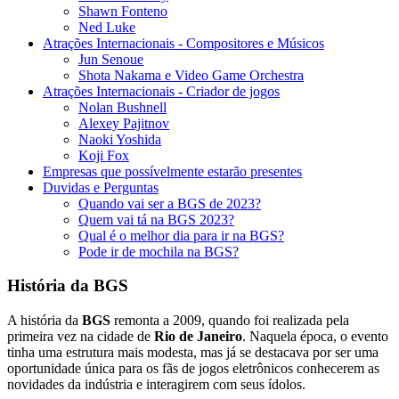
Shawn Fonteno
Ned Luke
Atrações Internacionais - Compositores e Músicos
Jun Senoue
Shota Nakama e Video Game Orchestra
Atrações Internacionais - Criador de jogos
Nolan Bushnell
Alexey Pajitnov
Naoki Yoshida
Koji Fox
Empresas que possívelmente estarão presentes
Duvidas e Perguntas
Quando vai ser a BGS de 2023?
Quem vai tá na BGS 2023?
Qual é o melhor dia para ir na BGS?
Pode ir de mochila na BGS?
História da BGS
A história da
BGS
remonta a 2009, quando foi realizada pela
primeira vez na cidade de
Rio de Janeiro
. Naquela época, o evento
tinha uma estrutura mais modesta, mas já se destacava por ser uma
oportunidade única para os fãs de jogos eletrônicos conhecerem as
novidades da indústria e interagirem com seus ídolos.